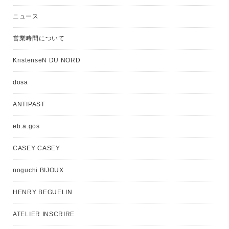
ニュース
営業時間について
KristenseN DU NORD
dosa
ANTIPAST
eb.a.gos
CASEY CASEY
noguchi BIJOUX
HENRY BEGUELIN
ATELIER INSCRIRE