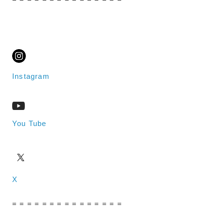
Instagram
You Tube
X
= = = = = = = = = = = = = = =