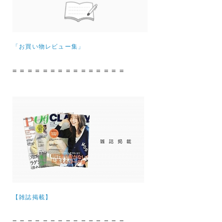
「お買い物レビュー集」
= = = = = = = = = = = = = = =
【雑誌掲載】
= = = = = = = = = = = = = = =