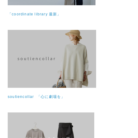
「coordinate library 最新」
soutiencollar 「心に劇場を」