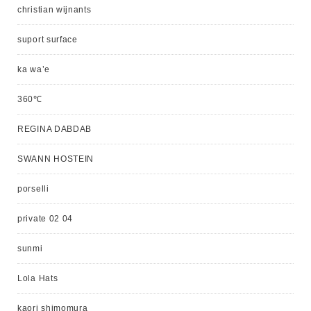
christian wijnants
suport surface
ka wa’e
360℃
REGINA DABDAB
SWANN HOSTEIN
porselli
private 02 04
sunmi
Lola Hats
kaori shimomura