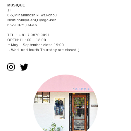
MUSIQUE
1F,
6-5,Minamikoshikiiwai-chou
Nishinomiya-shi,Hyogo-ken
662-0075,JAPAN
TEL：＋81 7 9870 9091
OPEN:11：00 – 18:00
＊May – September close 19:00
（Wed. and fourth Thursday are closed.）