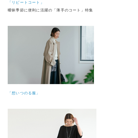
「リピートコート」
曖昧季節に便利に活躍の「薄手のコート」特集
「想いつのる服」