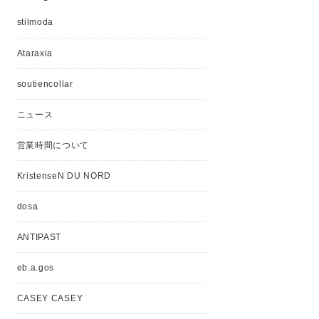
stilmoda
Ataraxia
soutiencollar
ニュース
営業時間について
KristenseN DU NORD
dosa
ANTIPAST
eb.a.gos
CASEY CASEY