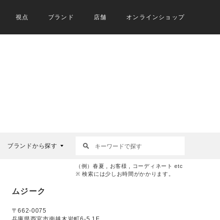
視点
ブランド
店舗
オンラインショップ
ブランドから探す
（例）春夏 , お客様 , コーディネート etc
※ 検索には少しお時間がかかります。
ムジーク
〒662-0075
兵庫県西宮市南越木岩町6-5 1F