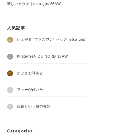
新しいカタチ｜eb.a.gos 26AW
人気記事
仕上がる “プラスワン” バッグ│eb.a.gos
KristenseN DU NORD 18AW
かごとお財布と
ファーが付いた
紅籐という籐の種類
Categories