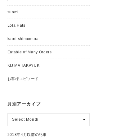
sunmi
Lola Hats
kaori shimomura
Eatable of Many Orders
KIJIMA TAKAYUKI
お客様エピソード
月別アーカイブ
月
別
ア
ー
2018年4月以前の記事
カ