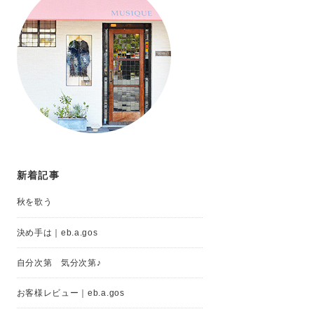
新着記事
秋を歌う
決め手は｜eb.a.gos
自分次第 気分次第♪
お客様レビュー｜eb.a.gos