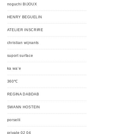
noguchi BIJOUX
HENRY BEGUELIN
ATELIER INSCRIRE
christian wijnants
suport surface
ka wa’e
360℃
REGINA DABDAB
SWANN HOSTEIN
porselli
private 02 04