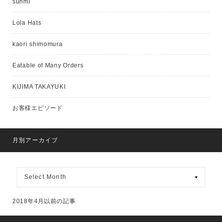
sunmi
Lola Hats
kaori shimomura
Eatable of Many Orders
KIJIMA TAKAYUKI
お客様エピソード
月別アーカイブ
月
別
ア
ー
2018年4月以前の記事
カ
イ
ブ