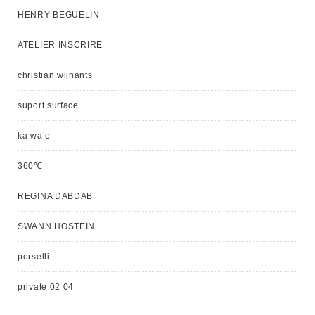
HENRY BEGUELIN
ATELIER INSCRIRE
christian wijnants
suport surface
ka wa’e
360℃
REGINA DABDAB
SWANN HOSTEIN
porselli
private 02 04