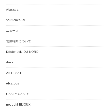
Ataraxia
soutiencollar
ニュース
営業時間について
KristenseN DU NORD
dosa
ANTIPAST
eb.a.gos
CASEY CASEY
noguchi BIJOUX