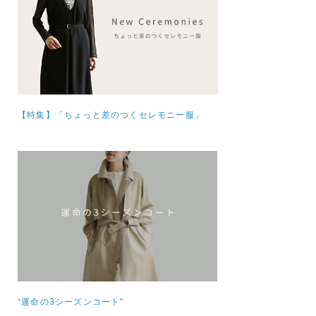
【特集】
「ちょっと差のつくセレモニー服」
“運命の3シーズンコート”