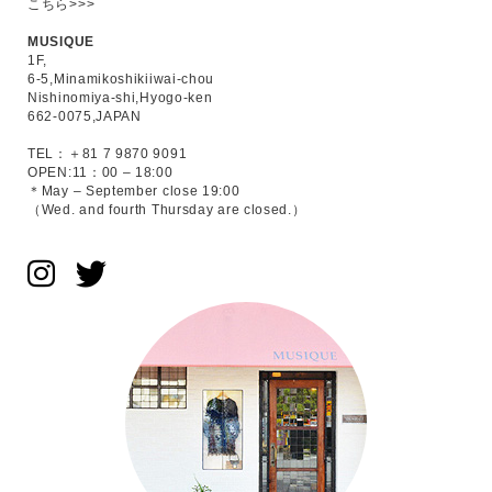
こちら>>>
MUSIQUE
1F,
6-5,Minamikoshikiiwai-chou
Nishinomiya-shi,Hyogo-ken
662-0075,JAPAN
TEL：＋81 7 9870 9091
OPEN:11：00 – 18:00
＊May – September close 19:00
（Wed. and fourth Thursday are closed.）