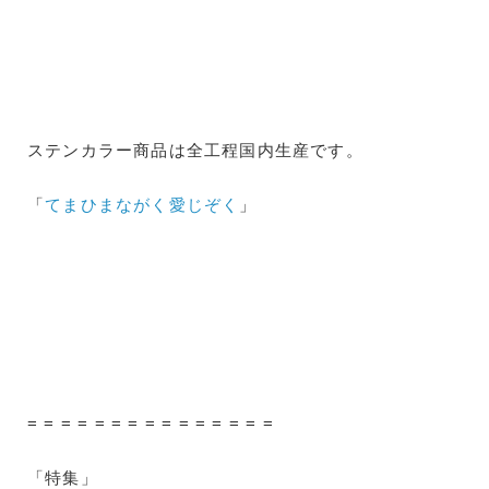
ステンカラー商品は全工程国内生産です。
「
てまひまながく愛じぞく
」
= = = = = = = = = = = = = = =
「特集」