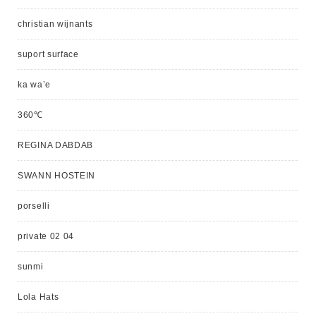
christian wijnants
suport surface
ka wa’e
360℃
REGINA DABDAB
SWANN HOSTEIN
porselli
private 02 04
sunmi
Lola Hats