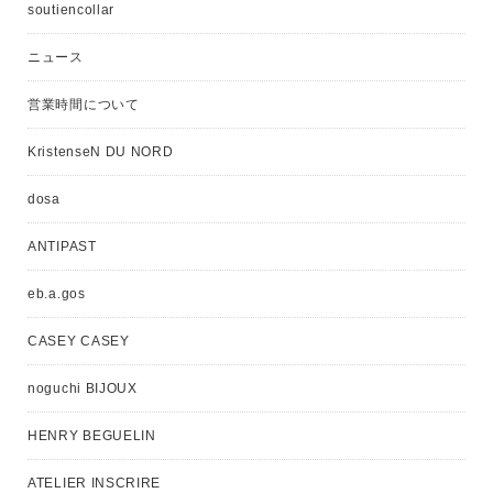
soutiencollar
ニュース
営業時間について
KristenseN DU NORD
dosa
ANTIPAST
eb.a.gos
CASEY CASEY
noguchi BIJOUX
HENRY BEGUELIN
ATELIER INSCRIRE