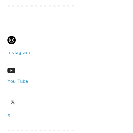
= = = = = = = = = = = = = = =
Instagram
You Tube
X
= = = = = = = = = = = = = = =