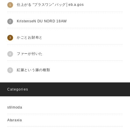
仕上がる “プラスワン” バッグ│eb.a.gos
KristenseN DU NORD 18AW
かごとお財布と
ファーが付いた
紅籐という籐の種類
Categories
stilmoda
Ataraxia