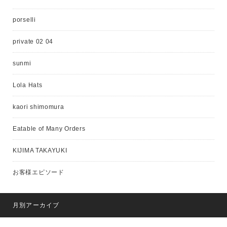
porselli
private 02 04
sunmi
Lola Hats
kaori shimomura
Eatable of Many Orders
KIJIMA TAKAYUKI
お客様エピソード
月別アーカイブ