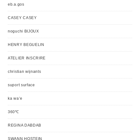
eb.a.gos
CASEY CASEY
noguchi BIJOUX
HENRY BEGUELIN
ATELIER INSCRIRE
christian wijnants
suport surface
ka wa’e
360℃
REGINA DABDAB
SWANN HOSTEIN