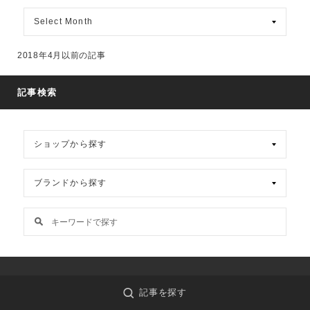
月
別
ア
ー
2018年4月以前の記事
カ
イ
ブ
記事検索
madrigal_online
記事を探す
PEOPLE HAVE THE POWER (men's)