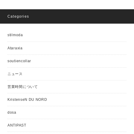
Categories
stilmoda
Ataraxia
soutiencollar
ニュース
営業時間について
KristenseN DU NORD
dosa
ANTIPAST