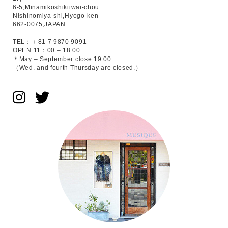
6-5,Minamikoshikiiwai-chou
Nishinomiya-shi,Hyogo-ken
662-0075,JAPAN
TEL：＋81 7 9870 9091
OPEN:11：00 – 18:00
＊May – September close 19:00
（Wed. and fourth Thursday are closed.）