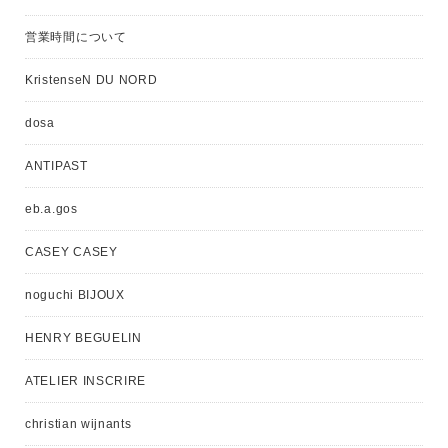
営業時間について
KristenseN DU NORD
dosa
ANTIPAST
eb.a.gos
CASEY CASEY
noguchi BIJOUX
HENRY BEGUELIN
ATELIER INSCRIRE
christian wijnants