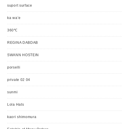
suport surface
ka wa’e
360℃
REGINA DABDAB
SWANN HOSTEIN
porselli
private 02 04
sunmi
Lola Hats
kaori shimomura