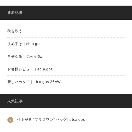
新着記事
秋を歌う
決め手は｜eb.a.gos
自分次第 気分次第♪
お客様レビュー｜eb.a.gos
新しいカタチ｜eb.a.gos 26AW
人気記事
仕上がる “プラスワン” バッグ│eb.a.gos