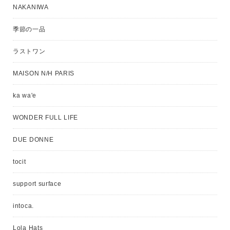
NAKANIWA
季節の一品
ラストワン
MAISON N/H PARIS
ka wa'e
WONDER FULL LIFE
DUE DONNE
tocit
support surface
intoca.
Lola Hats