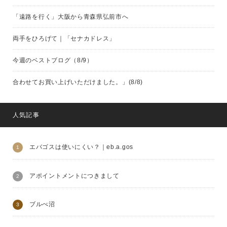
「遠路を行く」大阪から青森県弘前市へ
両手をひろげて｜「セナカドレス」
今週のベストブログ（8/9）
合わせてお買い上げいただけました。」(8/8)
人気記事
エバゴスは使いにくい？｜eb.a.gos
アポイントメントにつきまして
ブルべ沼