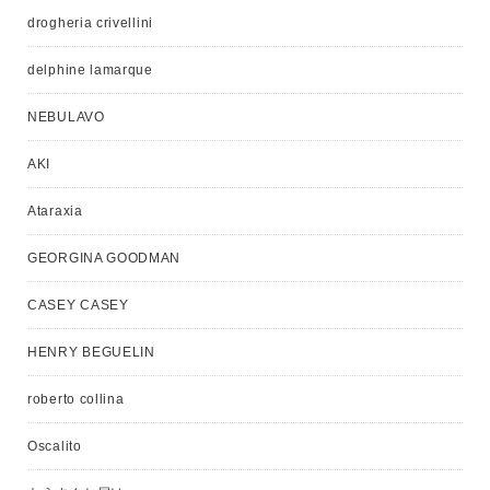
drogheria crivellini
delphine lamarque
NEBULAVO
AKI
Ataraxia
GEORGINA GOODMAN
CASEY CASEY
HENRY BEGUELIN
roberto collina
Oscalito