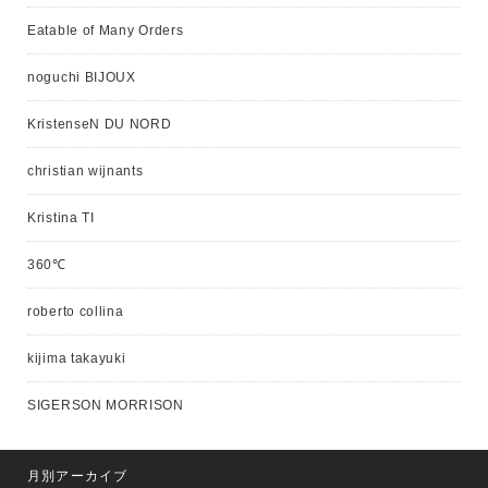
Eatable of Many Orders
noguchi BIJOUX
KristenseN DU NORD
christian wijnants
Kristina TI
360℃
roberto collina
kijima takayuki
SIGERSON MORRISON
月別アーカイブ