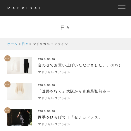
MADRIGAL
MEN
日々
ホーム
>
日々
>
マドリガル ユアライン
NEW
2026.08.09
合わせてお買い上げいただけました。」(8/9)
マドリガル ユアライン
NEW
2026.08.09
「遠路を行く」大阪から青森県弘前市へ
マドリガル ユアライン
NEW
2026.08.09
両手をひろげて｜「セナカドレス」
マドリガル ユアライン