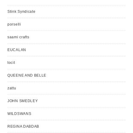
Stink Syndicate
porselli
saami crafts
EUCALAN
tocit
QUEENE AND BELLE
zattu
JOHN SMEDLEY
WILDSWANS
REGINA DABDAB