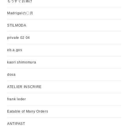
もうすぐお届け
Madrigalの〇月
STILMODA
private 02 04
eb.a.gos
kaori shimomura
dosa
ATELIER INSCRIRE
frank leder
Eatable of Many Orders
ANTIPAST