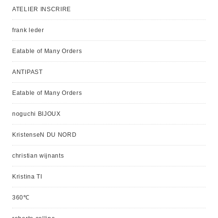
ATELIER INSCRIRE
frank leder
Eatable of Many Orders
ANTIPAST
Eatable of Many Orders
noguchi BIJOUX
KristenseN DU NORD
christian wijnants
Kristina TI
360℃