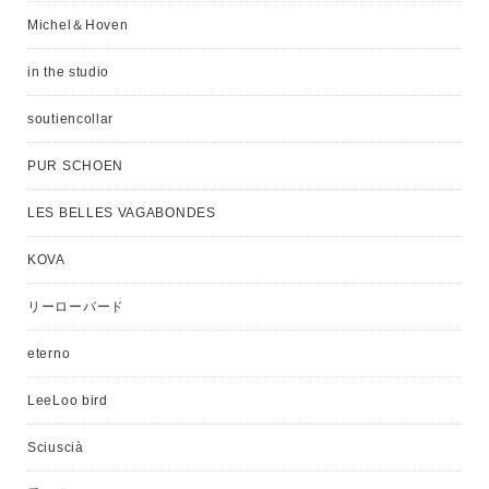
Michel＆Hoven
in the studio
soutiencollar
PUR SCHOEN
LES BELLES VAGABONDES
KOVA
リーローバード
eterno
LeeLoo bird
Sciuscià