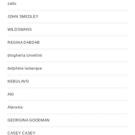
zattu
JOHN SMEDLEY
WILDSWANS
REGINA DABDAB
drogheria crivellini
delphine lamarque
NEBULAVO
AKI
Ataraxia
GEORGINA GOODMAN
CASEY CASEY