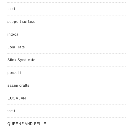
tocit
support surface
intoca.
Lola Hats
Stink Syndicate
porselli
saami crafts
EUCALAN
tocit
QUEENE AND BELLE