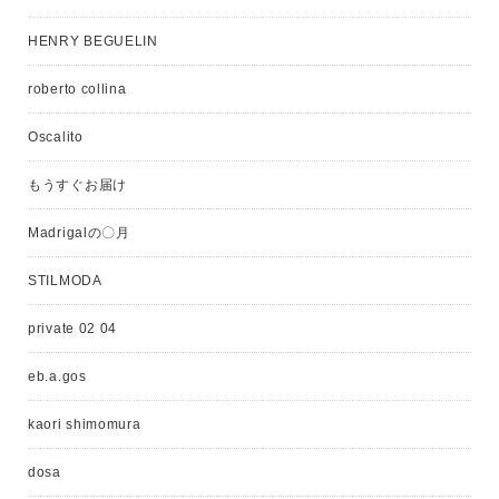
HENRY BEGUELIN
roberto collina
Oscalito
もうすぐお届け
Madrigalの〇月
STILMODA
private 02 04
eb.a.gos
kaori shimomura
dosa