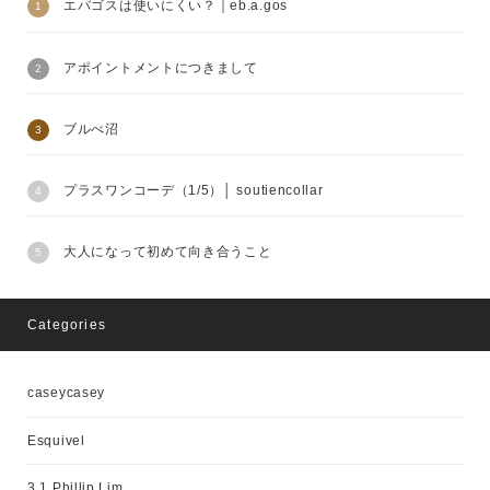
エバゴスは使いにくい？｜eb.a.gos
アポイントメントにつきまして
ブルべ沼
プラスワンコーデ（1/5）│ soutiencollar
大人になって初めて向き合うこと
Categories
caseycasey
Esquivel
3.1 Phillip Lim