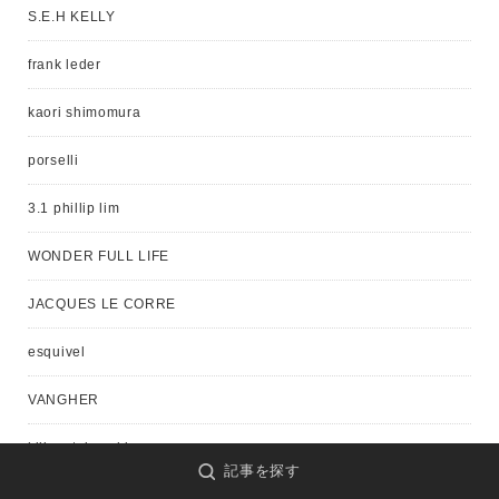
S.E.H KELLY
frank leder
kaori shimomura
porselli
3.1 phillip lim
WONDER FULL LIFE
JACQUES LE CORRE
esquivel
VANGHER
kijima takayuki
記事を探す
porselli