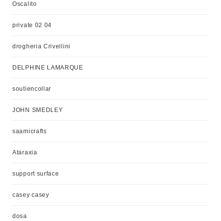
Oscalito
private 02 04
drogheria Crivellini
DELPHINE LAMARQUE
soutiencollar
JOHN SMEDLEY
saamicrafts
Ataraxia
support surface
casey casey
dosa