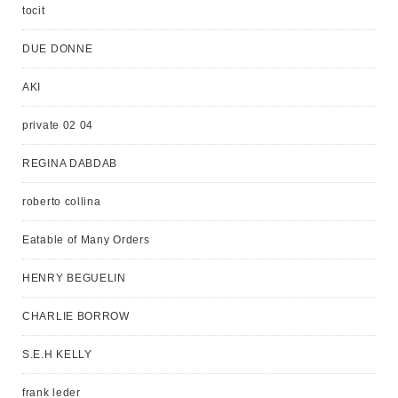
tocit
DUE DONNE
AKI
private 02 04
REGINA DABDAB
roberto collina
Eatable of Many Orders
HENRY BEGUELIN
CHARLIE BORROW
S.E.H KELLY
frank leder