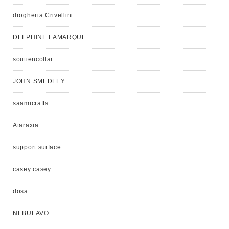
drogheria Crivellini
DELPHINE LAMARQUE
soutiencollar
JOHN SMEDLEY
saamicrafts
Ataraxia
support surface
casey casey
dosa
NEBULAVO