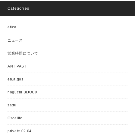
Categories
etica
ニュース
営業時間について
ANTIPAST
eb.a.gos
noguchi BIJOUX
zattu
Oscalito
private 02 04