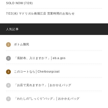
SOLD NOW (7/28)
7/22(水) マドリガル南堀江店 営業時間のお知らせ
人気記事
ボトム難民
「長財布、入りますか？」│eb.a.gos
このコートなら│Cherbourgcoat
「お店で見れますか？」│おかかえバッグ
「わたしの”しっくり”バッグ」│おかかえバッグ