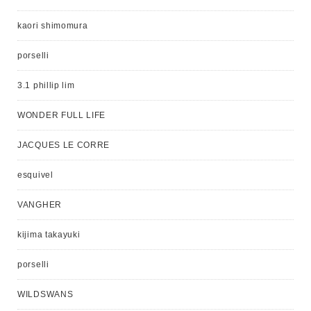
kaori shimomura
porselli
3.1 phillip lim
WONDER FULL LIFE
JACQUES LE CORRE
esquivel
VANGHER
kijima takayuki
porselli
WILDSWANS