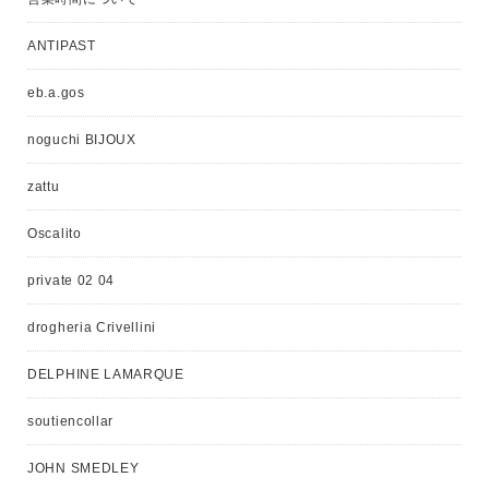
ANTIPAST
eb.a.gos
noguchi BIJOUX
zattu
Oscalito
private 02 04
drogheria Crivellini
DELPHINE LAMARQUE
soutiencollar
JOHN SMEDLEY