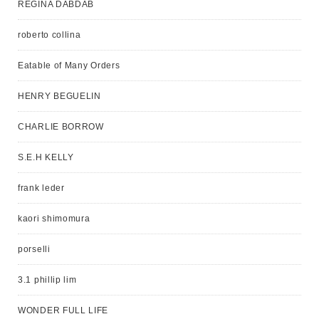
REGINA DABDAB
roberto collina
Eatable of Many Orders
HENRY BEGUELIN
CHARLIE BORROW
S.E.H KELLY
frank leder
kaori shimomura
porselli
3.1 phillip lim
WONDER FULL LIFE