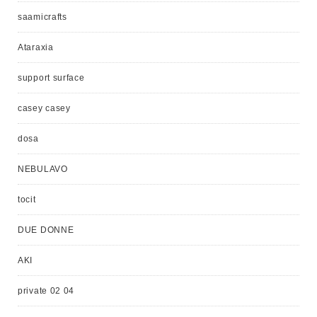
saamicrafts
Ataraxia
support surface
casey casey
dosa
NEBULAVO
tocit
DUE DONNE
AKI
private 02 04