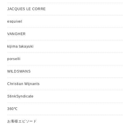
JACQUES LE CORRE
esquivel
VANGHER
kijima takayuki
porselli
WILDSWANS
Christian Wijnants
StinkSyndicate
360℃
お客様エピソード