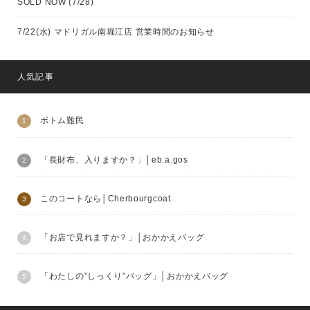
SOLD NOW (7/28)
7/22(水) マドリガル南堀江店 営業時間のお知らせ
人気記事
ボトム難民
「長財布、入りますか？」│eb.a.gos
このコートなら│Cherbourgcoat
「お店で見れますか？」│おかかえバッグ
「わたしの”しっくり”バッグ」│おかかえバッグ