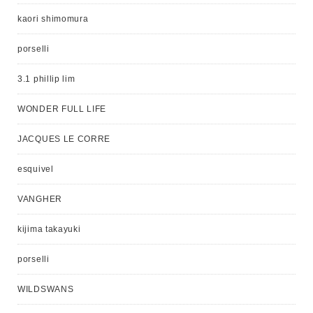
kaori shimomura
porselli
3.1 phillip lim
WONDER FULL LIFE
JACQUES LE CORRE
esquivel
VANGHER
kijima takayuki
porselli
WILDSWANS