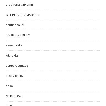
drogheria Crivellini
DELPHINE LAMARQUE
soutiencollar
JOHN SMEDLEY
saamicrafts
Ataraxia
support surface
casey casey
dosa
NEBULAVO