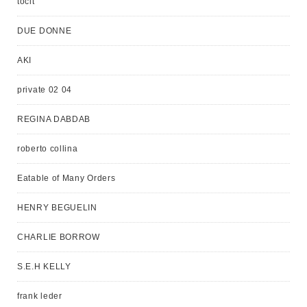
tocit
DUE DONNE
AKI
private 02 04
REGINA DABDAB
roberto collina
Eatable of Many Orders
HENRY BEGUELIN
CHARLIE BORROW
S.E.H KELLY
frank leder