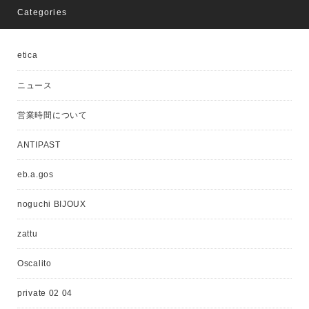
Categories
etica
ニュース
営業時間について
ANTIPAST
eb.a.gos
noguchi BIJOUX
zattu
Oscalito
private 02 04