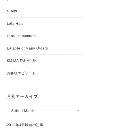
sunmi
Lola Hats
kaori shimomura
Eatable of Many Orders
KIJIMA TAKAYUKI
お客様エピソード
月別アーカイブ
月
別
ア
ー
2018年4月以前の記事
カ