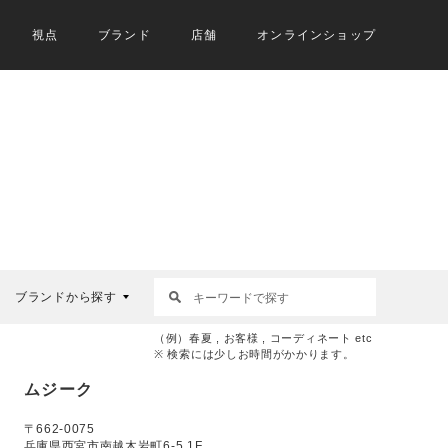
視点
ブランド
店舗
オンラインショップ
ブランドから探す
（例）春夏 , お客様 , コーディネート etc
※ 検索には少しお時間がかかります。
ムジーク
〒662-0075
兵庫県西宮市南越木岩町6-5 1F