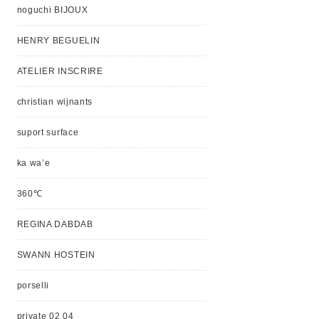
noguchi BIJOUX
HENRY BEGUELIN
ATELIER INSCRIRE
christian wijnants
suport surface
ka wa’e
360℃
REGINA DABDAB
SWANN HOSTEIN
porselli
private 02 04