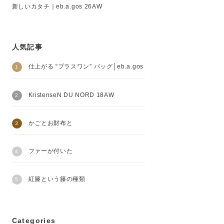
新しいカタチ｜eb.a.gos 26AW
人気記事
仕上がる “プラスワン” バッグ│eb.a.gos
KristenseN DU NORD 18AW
かごとお財布と
ファーが付いた
紅籐という籐の種類
Categories