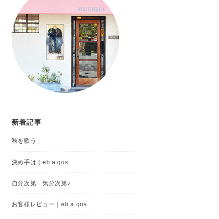
新着記事
秋を歌う
決め手は｜eb.a.gos
自分次第 気分次第♪
お客様レビュー｜eb.a.gos