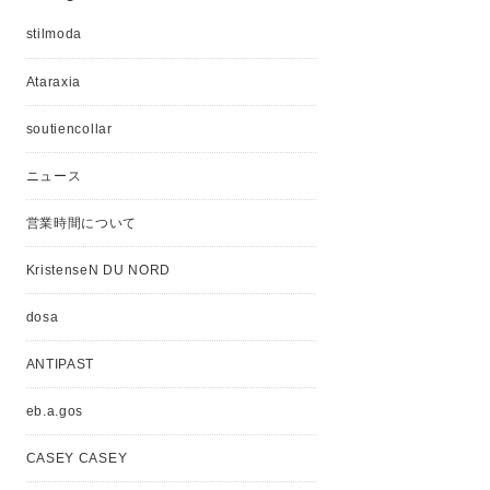
stilmoda
Ataraxia
soutiencollar
ニュース
営業時間について
KristenseN DU NORD
dosa
ANTIPAST
eb.a.gos
CASEY CASEY