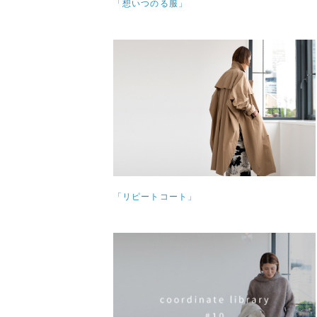
「想いつのる服」
「リピートコート」