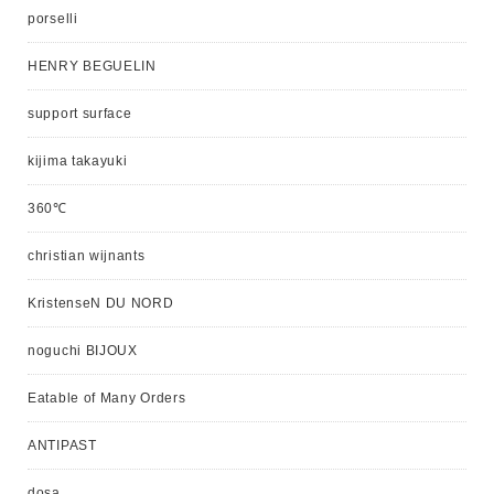
porselli
HENRY BEGUELIN
support surface
kijima takayuki
360℃
christian wijnants
KristenseN DU NORD
noguchi BIJOUX
Eatable of Many Orders
ANTIPAST
dosa