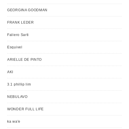
GEORGINA GOODMAN
FRANK LEDER
Faliero Sarti
Esquivel
ARIELLE DE PINTO
AKI
3.1 phillip lim
NEBULAVO
WONDER FULL LIFE
ka wa'e