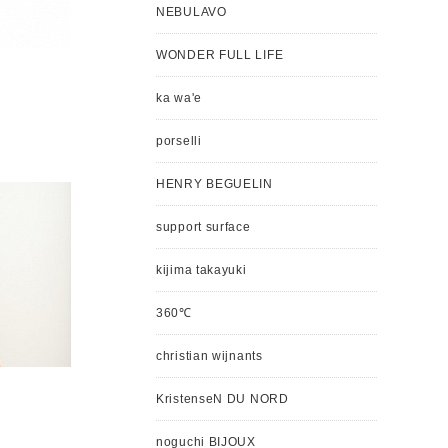
NEBULAVO
WONDER FULL LIFE
ka wa'e
porselli
HENRY BEGUELIN
support surface
kijima takayuki
360℃
christian wijnants
KristenseN DU NORD
noguchi BIJOUX