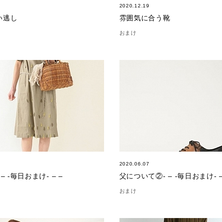
2020.12.19
い逃し
雰囲気に合う靴
おまけ
2020.06.07
– -毎日おまけ- – –
父について②- – -毎日おまけ- –
おまけ