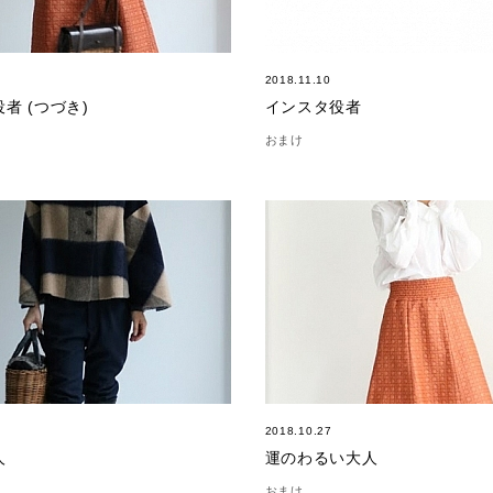
2018.11.10
者 (つづき)
インスタ役者
おまけ
2018.10.27
人
運のわるい大人
おまけ