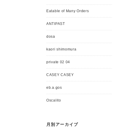
Eatable of Many Orders
ANTIPAST
dosa
kaori shimomura
private 02 04
CASEY CASEY
eb.a.gos
Oscalito
月別アーカイブ