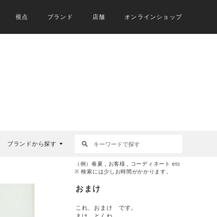
視点
ブランド
店舗
オンラインショップ
ブランドから探す
（例）春夏 , お客様 , コーディネート etc
※ 検索には少しお時間がかかります。
おまけ
これ、おまけ です。
まけ とくね。