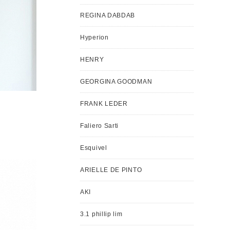
REGINA DABDAB
Hyperion
HENRY
GEORGINA GOODMAN
FRANK LEDER
Faliero Sarti
Esquivel
ARIELLE DE PINTO
AKI
3.1 phillip lim