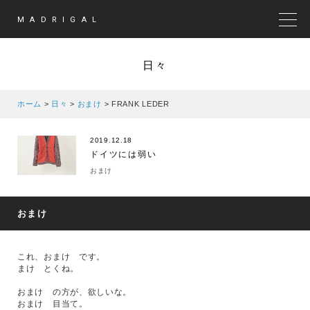
MADRIGAL
MEN
日々
ホーム
>
日々
>
おまけ
>
FRANK LEDER
2019.12.18
ドイツには弱い
おまけ
おまけ
これ、おまけ です。
まけ とくね。
おまけ の方が、欲しいな。
おまけ 目当て。