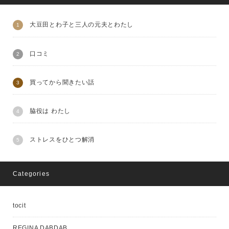
大豆田とわ子と三人の元夫とわたし
口コミ
買ってから聞きたい話
脇役は わたし
ストレスをひとつ解消
Categories
tocit
REGINA DABDAB