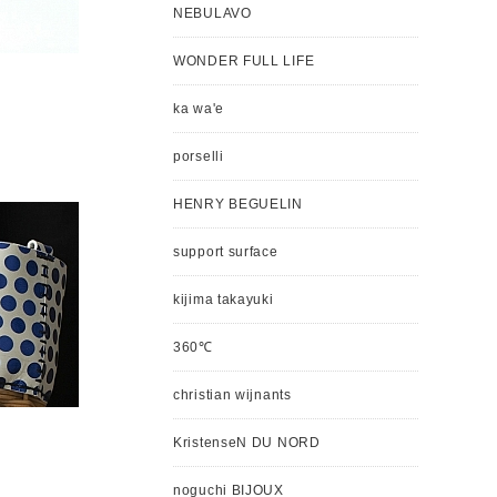
NEBULAVO
WONDER FULL LIFE
ka wa'e
porselli
HENRY BEGUELIN
support surface
kijima takayuki
360℃
christian wijnants
KristenseN DU NORD
noguchi BIJOUX