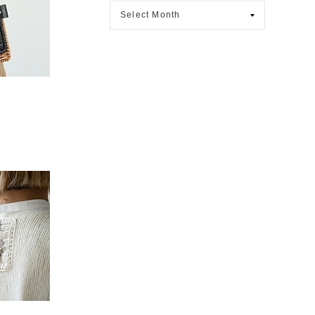
月
別
ア
ー
カ
イ
ブ