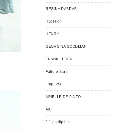
REGINA DABDAB
Hyperion
HENRY
GEORGINA GOODMAN
FRANK LEDER
Faliero Sarti
Esquivel
ARIELLE DE PINTO
AKI
3.1 phillip lim