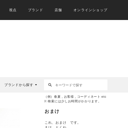
視点
ブランド
店舗
オンラインショップ
ブランドから探す
（例）春夏 , お客様 , コーディネート etc
※ 検索には少しお時間がかかります。
おまけ
これ、おまけ です。
まけ とくね。