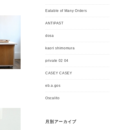
Eatable of Many Orders
ANTIPAST
dosa
kaori shimomura
private 02 04
CASEY CASEY
eb.a.gos
Oscalito
月別アーカイブ