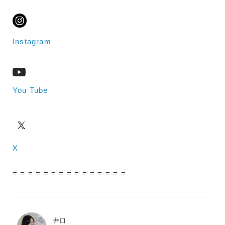
Instagram
You Tube
X
= = = = = = = = = = = = = = =
井口