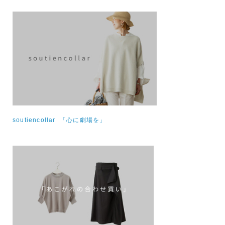
soutiencollar 「心に劇場を」