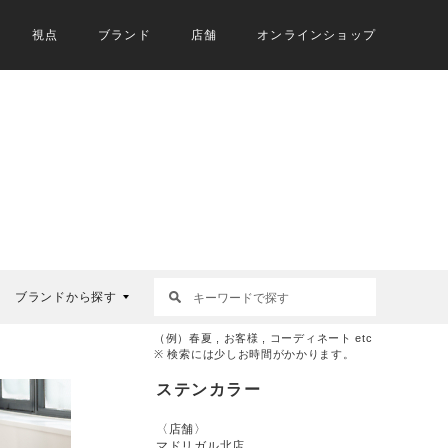
視点
ブランド
店舗
オンラインショップ
ブランドから探す
（例）春夏 , お客様 , コーディネート etc
※ 検索には少しお時間がかかります。
ステンカラー
〈店舗〉
マドリガル北店