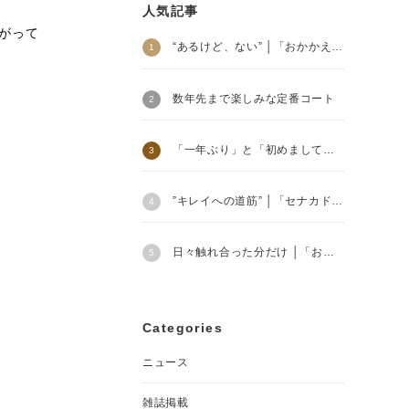
人気記事
がって
“あるけど、ない” │「おかかえバッグ」
数年先まで楽しみな定番コート
「一年ぶり」と「初めまして」 │ 2024SS soutiencollar
”キレイへの道筋” │「セナカドレス」
日々触れ合った分だけ │「おかかえバッグ」
Categories
ニュース
雑誌掲載