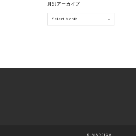
月別アーカイブ
月
別
ア
ー
カ
イ
ブ
© MADRIGAL