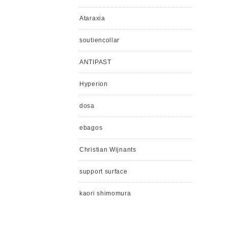
Ataraxia
soutiencollar
ANTIPAST
Hyperion
dosa
ebagos
Christian Wijnants
support surface
kaori shimomura