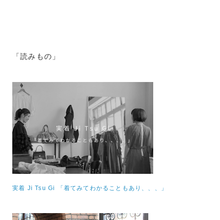
「読みもの」
実着 Ji Tsu Gi 「着てみてわかることもあり、、、」