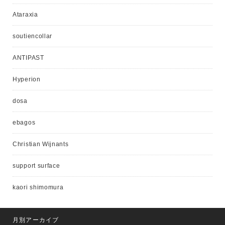
Ataraxia
soutiencollar
ANTIPAST
Hyperion
dosa
ebagos
Christian Wijnants
support surface
kaori shimomura
月別アーカイブ