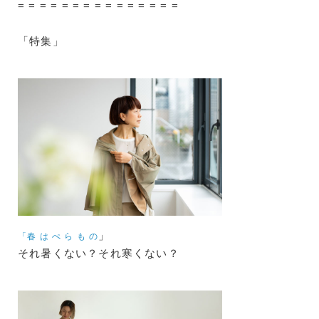
= = = = = = = = = = = = = = =
「特集」
」
「春 は ぺ ら も の
それ暑くない？それ寒くない？