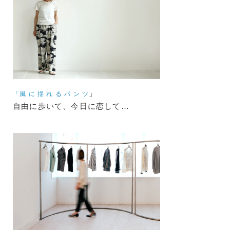
」
「風 に 揺 れ る パ ン ツ
自由に歩いて、今日に恋して…