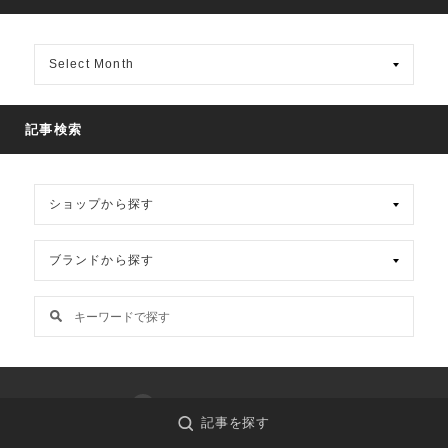
月
別
ア
ー
カ
記事検索
イ
ブ
madrigal_online
記事を探す
PEOPLE HAVE THE POWER (men's)