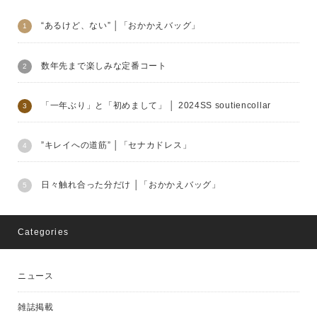
“あるけど、ない” │「おかかえバッグ」
数年先まで楽しみな定番コート
「一年ぶり」と「初めまして」 │ 2024SS soutiencollar
”キレイへの道筋” │「セナカドレス」
日々触れ合った分だけ │「おかかえバッグ」
Categories
ニュース
雑誌掲載