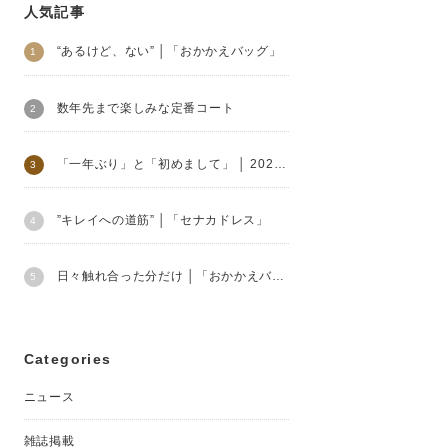
人気記事
“あるけど、ない” │「おかかえバッグ」
数年先まで楽しみな定番コート
「一年ぶり」と「初めまして」 │ 2024SS soutiencollar
”キレイへの道筋” │「セナカドレス」
日々触れ合った分だけ │「おかかえバッグ」
Categories
ニュース
雑誌掲載