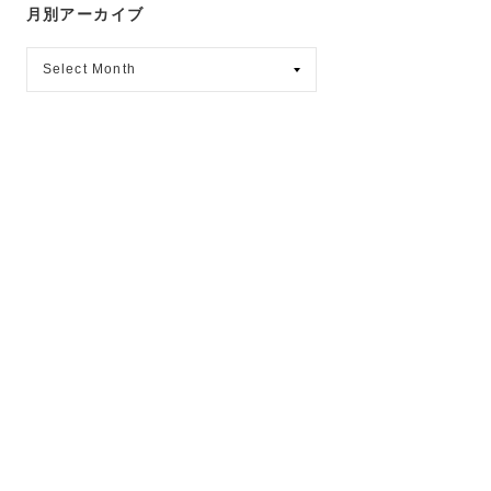
月別アーカイブ
月
別
ア
ー
カ
イ
ブ