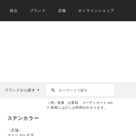
視点
ブランド
店舗
オンラインショップ
ブランドから探す
（例）春夏 , お客様 , コーディネート etc
※ 検索には少しお時間がかかります。
ステンカラー
〈店舗〉
マドリガル北店