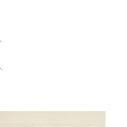
ン。
の。