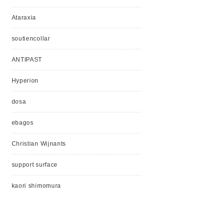
Ataraxia
soutiencollar
ANTIPAST
Hyperion
dosa
ebagos
Christian Wijnants
support surface
kaori shimomura