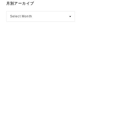
月別アーカイブ
月
別
ア
ー
カ
イ
ブ