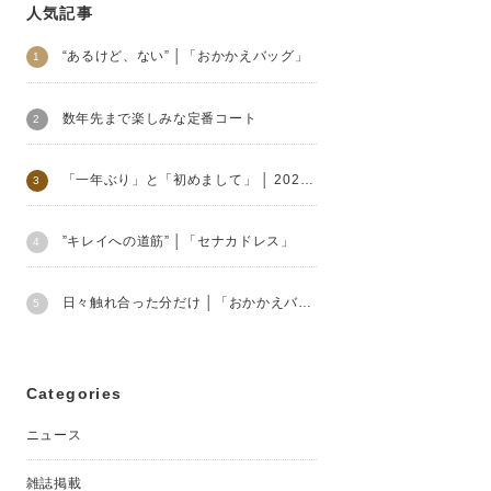
人気記事
“あるけど、ない” │「おかかえバッグ」
数年先まで楽しみな定番コート
「一年ぶり」と「初めまして」 │ 2024SS soutiencollar
”キレイへの道筋” │「セナカドレス」
日々触れ合った分だけ │「おかかえバッグ」
Categories
ニュース
雑誌掲載