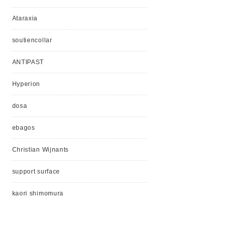
Ataraxia
soutiencollar
ANTIPAST
Hyperion
dosa
ebagos
Christian Wijnants
support surface
kaori shimomura