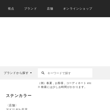
視点
ブランド
店舗
オンラインショップ
ブランドから探す
（例）春夏 , お客様 , コーディネート etc
※ 検索には少しお時間がかかります。
ステンカラー
〈店舗〉
マドリガル北店