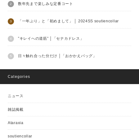
数年先まで楽しみな定番コート
「一年ぶり」と「初めまして」 │ 2024SS soutiencollar
”キレイへの道筋” │「セナカドレス」
日々触れ合った分だけ │「おかかえバッグ」
Categories
ニュース
雑誌掲載
Ataraxia
soutiencollar