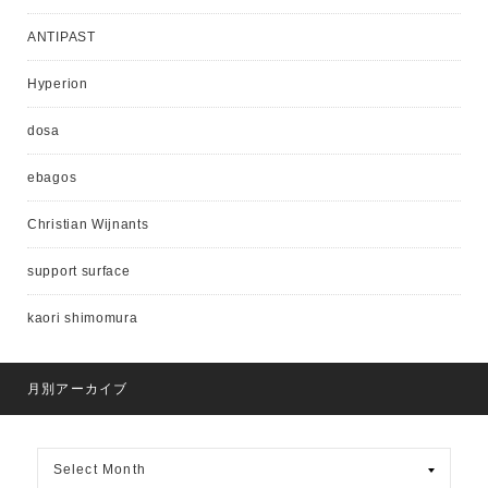
ANTIPAST
Hyperion
dosa
ebagos
Christian Wijnants
support surface
kaori shimomura
月別アーカイブ
月
別