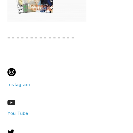
= = = = = = = = = = = = = = =
Instagram
You Tube