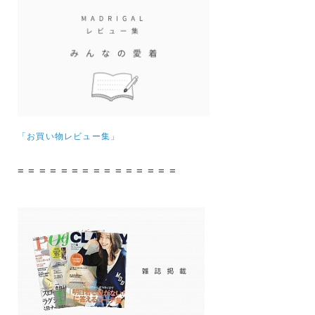
「お買い物レビュー集」
= = = = = = = = = = = = = = =