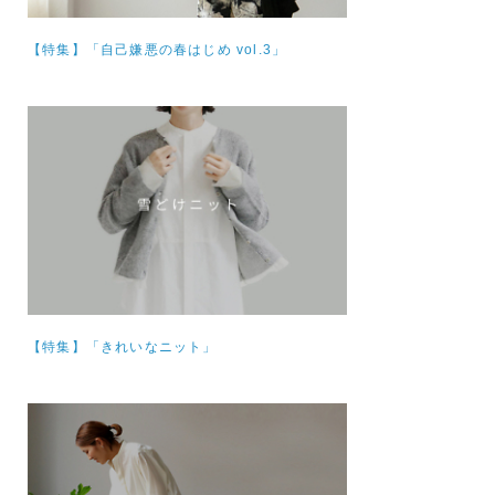
【特集】
「自己嫌悪の春はじめ vol.3」
【特集】
「きれいなニット」