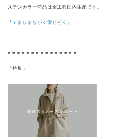
ステンカラー商品は全工程国内生産です。
「
てまひまながく愛じぞく
」
= = = = = = = = = = = = = = =
「特集」