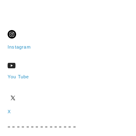
Instagram
You Tube
X
= = = = = = = = = = = = = = =