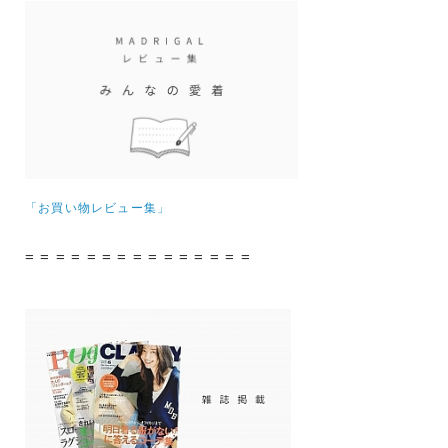
「お買い物レビュー集」
= = = = = = = = = = = = = = =