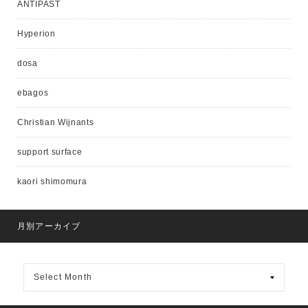
ANTIPAST
Hyperion
dosa
ebagos
Christian Wijnants
support surface
kaori shimomura
月別アーカイブ
月
別
ア
ー