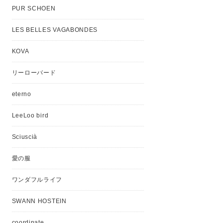
PUR SCHOEN
LES BELLES VAGABONDES
KOVA
リーローバード
eterno
LeeLoo bird
Sciuscià
愛の服
ワンダフルライフ
SWANN HOSTEIN
coordinate