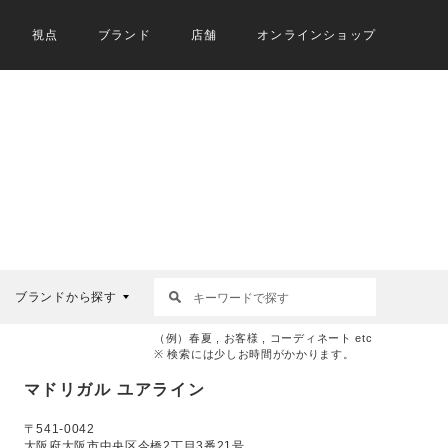
視点
ブランド
店舗
オンラインショップ
ブランドから探す
（例）春夏 , お客様 , コーディネート etc
※ 検索には少しお時間がかかります。
マドリガル ユアライン
〒541-0042
大阪府大阪市中央区今橋2丁目3番21号