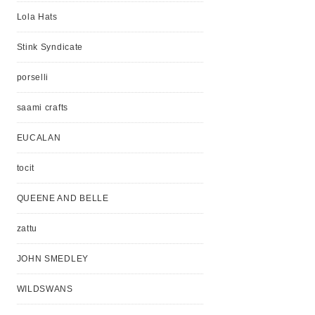
Lola Hats
Stink Syndicate
porselli
saami crafts
EUCALAN
tocit
QUEENE AND BELLE
zattu
JOHN SMEDLEY
WILDSWANS