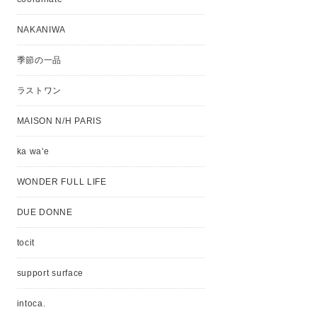
NAKANIWA
季節の一品
ラストワン
MAISON N/H PARIS
ka wa'e
WONDER FULL LIFE
DUE DONNE
tocit
support surface
intoca.