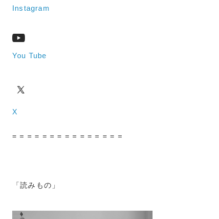
Instagram
You Tube
X
= = = = = = = = = = = = = = =
「読みもの」