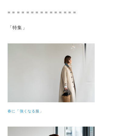
= = = = = = = = = = = = = = =
「特集」
春に「強くなる服」