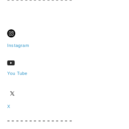
Instagram
You Tube
X
= = = = = = = = = = = = = = =