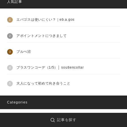
人気記事
エバゴスは使いにくい？｜eb.a.gos
アポイントメントにつきまして
ブルべ沼
プラスワンコーデ（1/5）│ soutiencollar
大人になって初めて向き合うこと
Categories
記事を探す
caseycasey