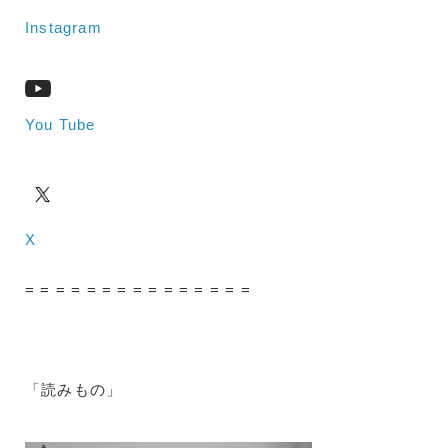
Instagram
You Tube
X
= = = = = = = = = = = = = = =
「読みもの」