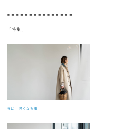
= = = = = = = = = = = = = = =
「特集」
春に「強くなる服」