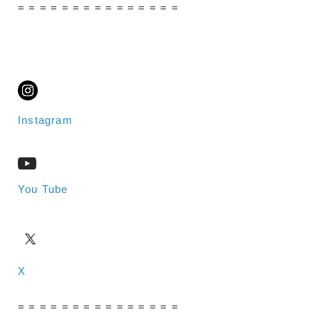
= = = = = = = = = = = = = = =
Instagram
You Tube
X
= = = = = = = = = = = = = = =