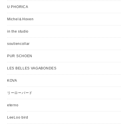
U PHORICA
Michel＆Hoven
in the studio
soutiencollar
PUR SCHOEN
LES BELLES VAGABONDES
KOVA
リーローバード
eterno
LeeLoo bird