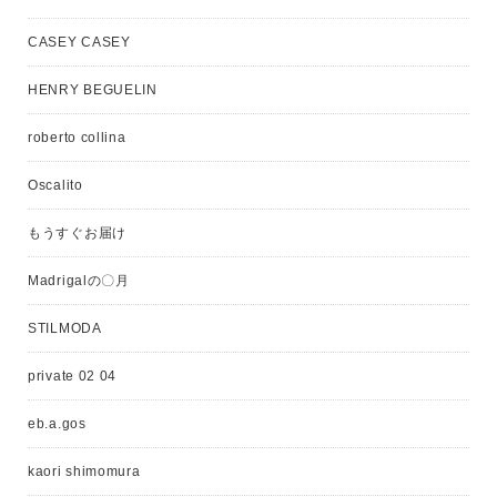
CASEY CASEY
HENRY BEGUELIN
roberto collina
Oscalito
もうすぐお届け
Madrigalの〇月
STILMODA
private 02 04
eb.a.gos
kaori shimomura