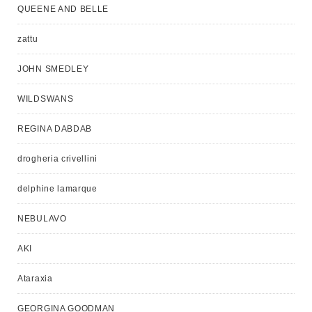
QUEENE AND BELLE
zattu
JOHN SMEDLEY
WILDSWANS
REGINA DABDAB
drogheria crivellini
delphine lamarque
NEBULAVO
AKI
Ataraxia
GEORGINA GOODMAN