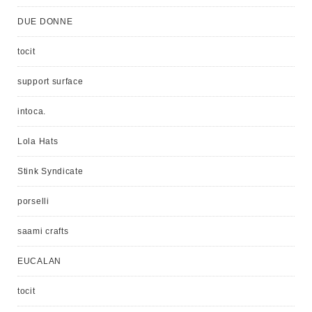
DUE DONNE
tocit
support surface
intoca.
Lola Hats
Stink Syndicate
porselli
saami crafts
EUCALAN
tocit