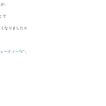
たが、
とで
しくなりました☺
ューティー“V”
」