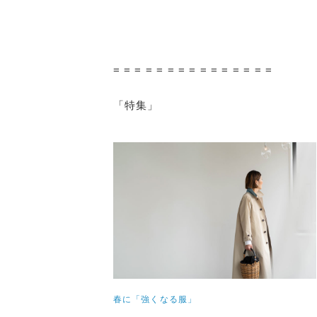
= = = = = = = = = = = = = = =
「特集」
春に「強くなる服」