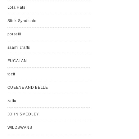
Lola Hats
Stink Syndicate
porselli
saami crafts
EUCALAN
tocit
QUEENE AND BELLE
zattu
JOHN SMEDLEY
WILDSWANS