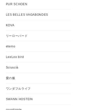
PUR SCHOEN
LES BELLES VAGABONDES
KOVA
リーローバード
eterno
LeeLoo bird
Sciuscià
愛の服
ワンダフルライフ
SWANN HOSTEIN
coordinate