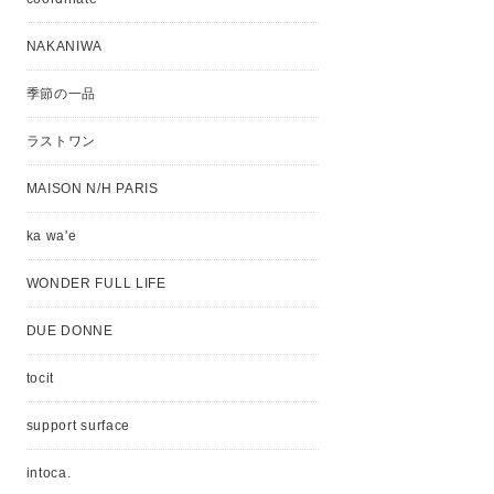
NAKANIWA
季節の一品
ラストワン
MAISON N/H PARIS
ka wa'e
WONDER FULL LIFE
DUE DONNE
tocit
support surface
intoca.