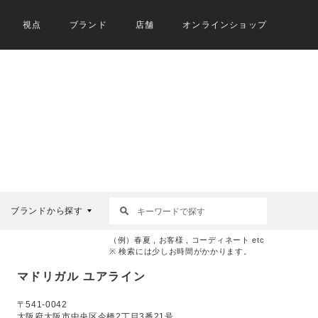
視点
ブランド
店舗
オンラインショップ
ブランドから探す
（例）春夏 , お客様 , コーディネート etc
※ 検索には少しお時間がかかります。
マドリガル ユアライン
〒541-0042
大阪府大阪市中央区今橋2丁目3番21号