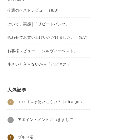
今週のベストレビュー（8/8）
はいて、実感│「リピートパンツ」
合わせてお買い上げいただけました。」(8/7)
お客様レビュー│「シルヴィーベスト」
小さいと入らないから「ハピネス」
人気記事
エバゴスは使いにくい？｜eb.a.gos
アポイントメントにつきまして
ブルべ沼