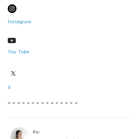
Instagram
You Tube
X
= = = = = = = = = = = = = = =
Rei