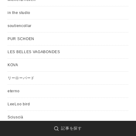
in the studio
soutiencollar
PUR SCHOEN
LES BELLES VAGABONDES
KOVA
リーローバード
eterno
LeeLoo bird
Sciuscià
記事を探す
愛の服