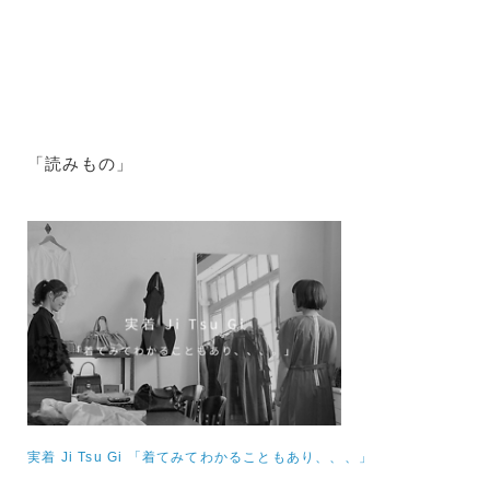
「読みもの」
実着 Ji Tsu Gi 「着てみてわかることもあり、、、」