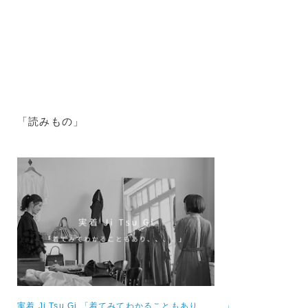
「読みもの」
実着 Ji Tsu Gi 「着てみてわかることもあり、、、」