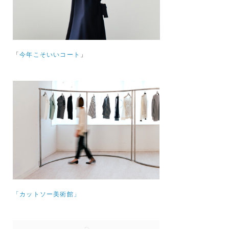
「
今年こそいいコート
」
「カットソー美術館」