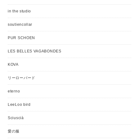
in the studio
soutiencollar
PUR SCHOEN
LES BELLES VAGABONDES
KOVA
リーローバード
eterno
LeeLoo bird
Sciuscià
愛の服