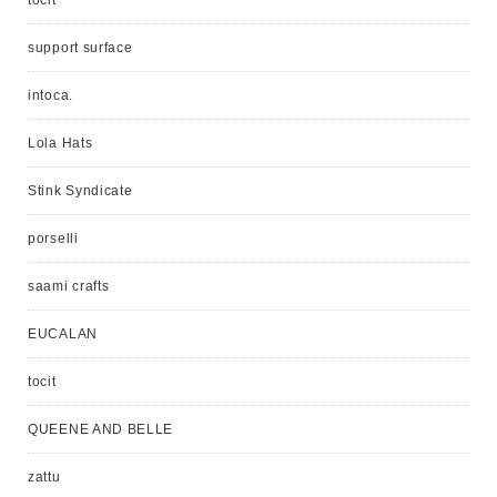
tocit
support surface
intoca.
Lola Hats
Stink Syndicate
porselli
saami crafts
EUCALAN
tocit
QUEENE AND BELLE
zattu