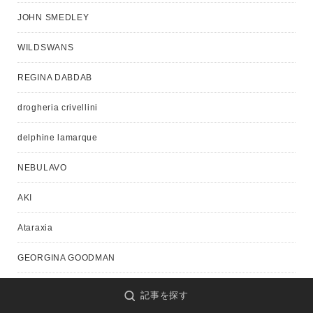
JOHN SMEDLEY
WILDSWANS
REGINA DABDAB
drogheria crivellini
delphine lamarque
NEBULAVO
AKI
Ataraxia
GEORGINA GOODMAN
CASEY CASEY
記事を探す