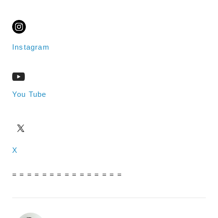
Instagram
You Tube
X
= = = = = = = = = = = = = = =