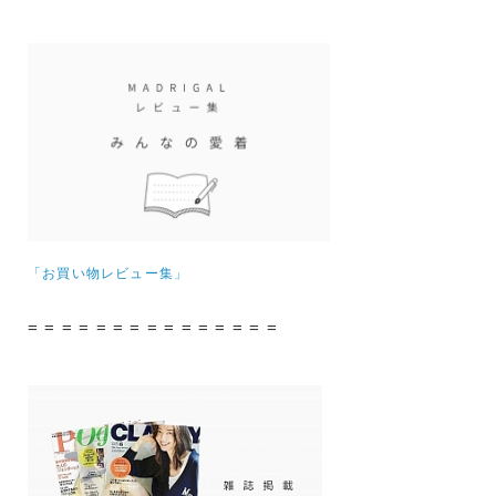
「お買い物レビュー集」
= = = = = = = = = = = = = = =