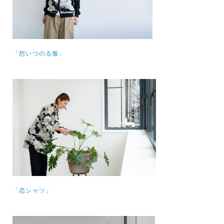
「想いつのる服」
「恋シャツ」