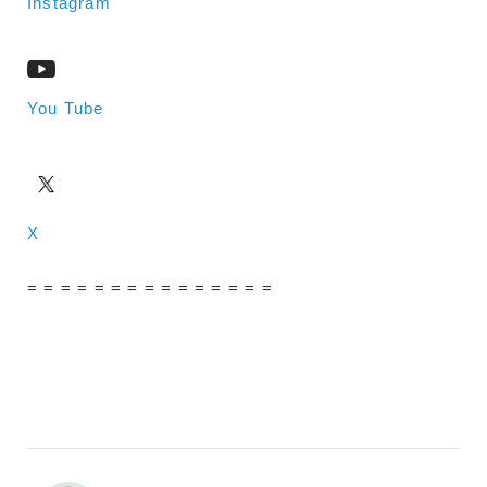
Instagram
You Tube
X
= = = = = = = = = = = = = = =