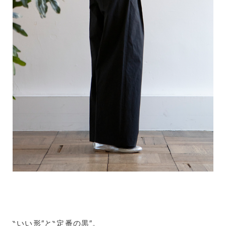
‶いい形″と‶定番の黒″。