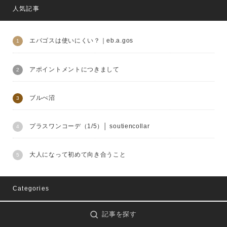
人気記事
エバゴスは使いにくい？｜eb.a.gos
アポイントメントにつきまして
ブルべ沼
プラスワンコーデ（1/5）│ soutiencollar
大人になって初めて向き合うこと
Categories
記事を探す
caseycasey