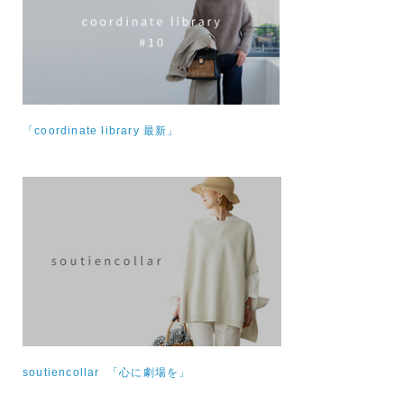
「coordinate library 最新」
soutiencollar 「心に劇場を」