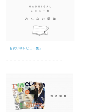
「お買い物レビュー集」
= = = = = = = = = = = = = = =