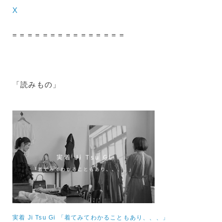
X
= = = = = = = = = = = = = = =
「読みもの」
実着 Ji Tsu Gi 「着てみてわかることもあり、、、」