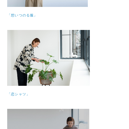
「想いつのる服」
「恋シャツ」