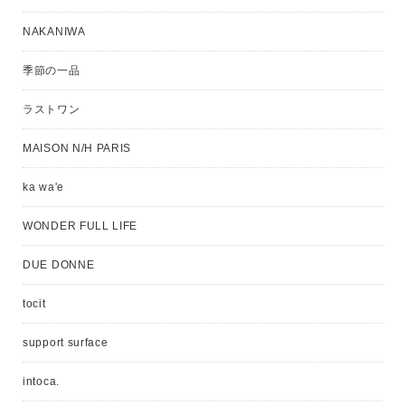
NAKANIWA
季節の一品
ラストワン
MAISON N/H PARIS
ka wa'e
WONDER FULL LIFE
DUE DONNE
tocit
support surface
intoca.