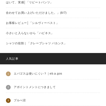
はいて、実感│「リピートパンツ」
合わせてお買い上げいただけました。」(8/7)
お客様レビュー│「シルヴィーベスト」
小さいと入らないから「ハピネス」
シャツの役割｜「クレープシャツ バカンス」
人気記事
エバゴスは使いにくい？｜eb.a.gos
アポイントメントにつきまして
ブルべ沼