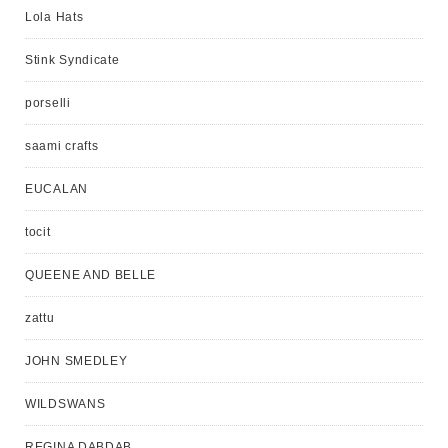
Lola Hats
Stink Syndicate
porselli
saami crafts
EUCALAN
tocit
QUEENE AND BELLE
zattu
JOHN SMEDLEY
WILDSWANS
REGINA DABDAB