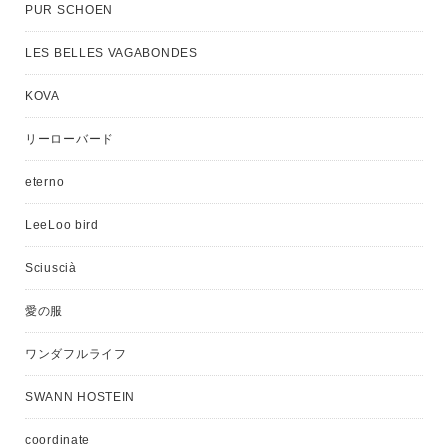
PUR SCHOEN
LES BELLES VAGABONDES
KOVA
リーローバード
eterno
LeeLoo bird
Sciuscià
愛の服
ワンダフルライフ
SWANN HOSTEIN
coordinate