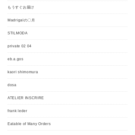
もうすぐお届け
Madrigalの〇月
STILMODA
private 02 04
eb.a.gos
kaori shimomura
dosa
ATELIER INSCRIRE
frank leder
Eatable of Many Orders