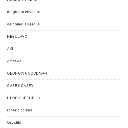
drogheria crivellini
delphine lamarque
NEBULAVO
AKI
Ataraxia
GEORGINA GOODMAN
CASEY CASEY
HENRY BEGUELIN
roberto collina
Oscalito