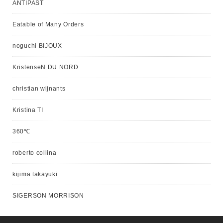
ANTIPAST
Eatable of Many Orders
noguchi BIJOUX
KristenseN DU NORD
christian wijnants
Kristina TI
360℃
roberto collina
kijima takayuki
SIGERSON MORRISON