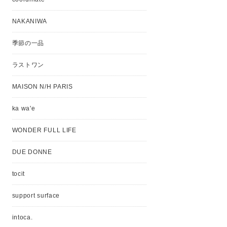
NAKANIWA
季節の一品
ラストワン
MAISON N/H PARIS
ka wa'e
WONDER FULL LIFE
DUE DONNE
tocit
support surface
intoca.