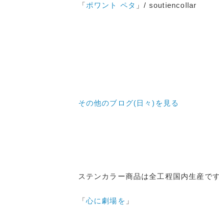
「
ポワント ペタ
」/ soutiencollar
その他のブログ(日々)
を見る
ステンカラー商品は全工程国内生産で
「
心に劇場を
」