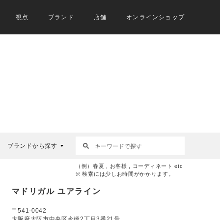
視点
ブランド
店舗
オンラインショップ
ブランドから探す
（例）春夏 , お客様 , コーディネート etc
※ 検索には少しお時間がかかります。
マドリガル ユアライン
〒541-0042
大阪府大阪市中央区今橋2丁目3番21号