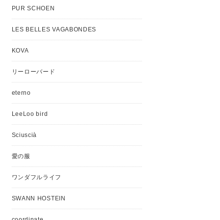
PUR SCHOEN
LES BELLES VAGABONDES
KOVA
リーローバード
eterno
LeeLoo bird
Sciuscià
愛の服
ワンダフルライフ
SWANN HOSTEIN
coordinate