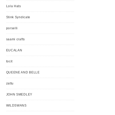
Lola Hats
Stink Syndicate
porselli
saami crafts
EUCALAN
tocit
QUEENE AND BELLE
zattu
JOHN SMEDLEY
WILDSWANS