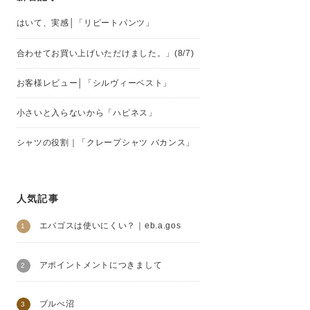
はいて、実感│「リピートパンツ」
合わせてお買い上げいただけました。」(8/7)
お客様レビュー│「シルヴィーベスト」
小さいと入らないから「ハピネス」
シャツの役割｜「クレープシャツ バカンス」
人気記事
エバゴスは使いにくい？｜eb.a.gos
アポイントメントにつきまして
ブルべ沼