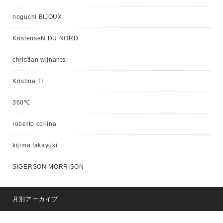
noguchi BIJOUX
KristenseN DU NORD
christian wijnants
Kristina TI
360℃
roberto collina
kijima takayuki
SIGERSON MORRISON
月別アーカイブ