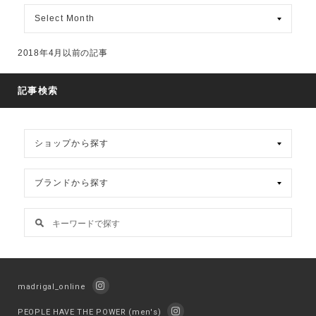
月
別
ア
ー
2018年4月以前の記事
カ
イ
ブ
記事検索
madrigal_online
PEOPLE HAVE THE POWER (men's)