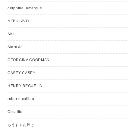
delphine lamarque
NEBULAVO
AKI
Ataraxia
GEORGINA GOODMAN
CASEY CASEY
HENRY BEGUELIN
roberto collina
Oscalito
もうすぐお届け