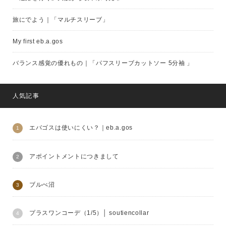
旅にでよう｜「マルチスリーブ」
My first eb.a.gos
バランス感覚の優れもの｜「パフスリーブカットソー 5分袖 」
人気記事
エバゴスは使いにくい？｜eb.a.gos
アポイントメントにつきまして
ブルべ沼
プラスワンコーデ（1/5）│ soutiencollar