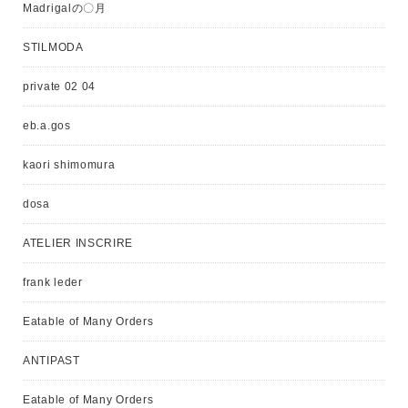
Madrigalの〇月
STILMODA
private 02 04
eb.a.gos
kaori shimomura
dosa
ATELIER INSCRIRE
frank leder
Eatable of Many Orders
ANTIPAST
Eatable of Many Orders