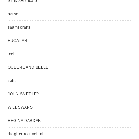
Stink Syndicate
porselli
saami crafts
EUCALAN
tocit
QUEENE AND BELLE
zattu
JOHN SMEDLEY
WILDSWANS
REGINA DABDAB
drogheria crivellini