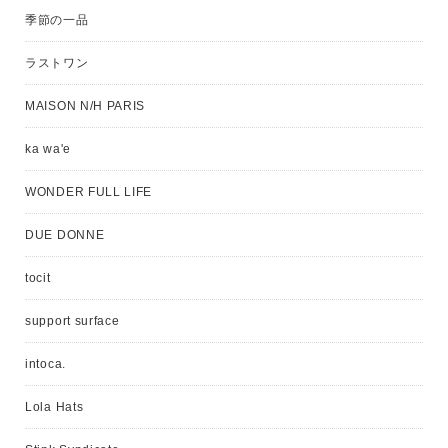
季節の一品
ラストワン
MAISON N/H PARIS
ka wa'e
WONDER FULL LIFE
DUE DONNE
tocit
support surface
intoca.
Lola Hats