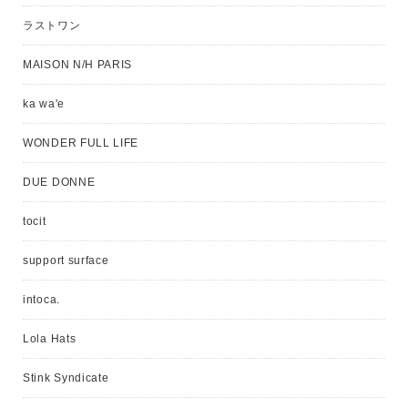
ラストワン
MAISON N/H PARIS
ka wa'e
WONDER FULL LIFE
DUE DONNE
tocit
support surface
intoca.
Lola Hats
Stink Syndicate