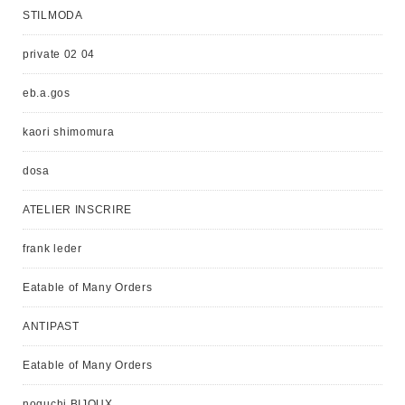
STILMODA
private 02 04
eb.a.gos
kaori shimomura
dosa
ATELIER INSCRIRE
frank leder
Eatable of Many Orders
ANTIPAST
Eatable of Many Orders
noguchi BIJOUX