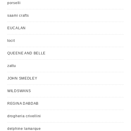
porselli
saami crafts
EUCALAN
tocit
QUEENE AND BELLE
zattu
JOHN SMEDLEY
WILDSWANS
REGINA DABDAB
drogheria crivellini
delphine lamarque