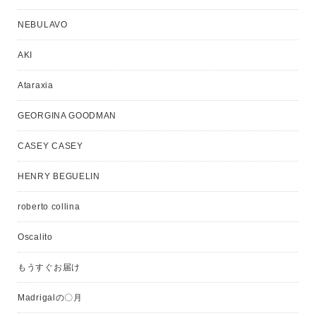
NEBULAVO
AKI
Ataraxia
GEORGINA GOODMAN
CASEY CASEY
HENRY BEGUELIN
roberto collina
Oscalito
もうすぐお届け
Madrigalの〇月