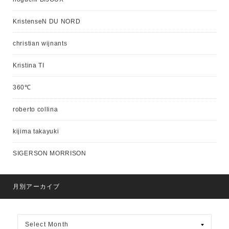
KristenseN DU NORD
christian wijnants
Kristina TI
360℃
roberto collina
kijima takayuki
SIGERSON MORRISON
月別アーカイブ
月
別