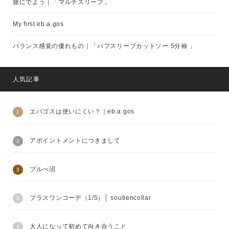
旅にでよう｜「マルチスリーブ」
My first eb.a.gos
バランス感覚の優れもの｜「パフスリーブカットソー 5分袖 」
人気記事
エバゴスは使いにくい？｜eb.a.gos
アポイントメントにつきまして
ブルべ沼
プラスワンコーデ（1/5）│ soutiencollar
大人になって初めて向き合うこと