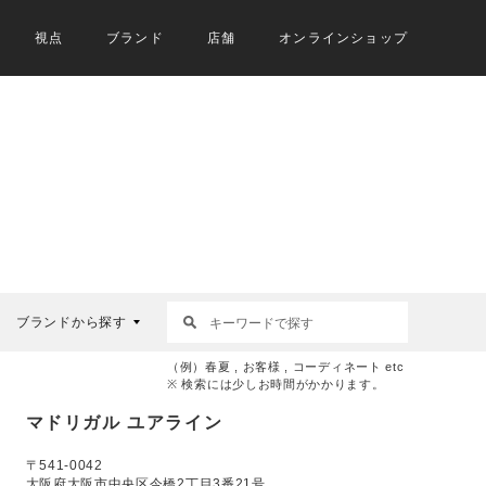
視点
ブランド
店舗
オンラインショップ
ブランドから探す
（例）春夏 , お客様 , コーディネート etc
※ 検索には少しお時間がかかります。
マドリガル ユアライン
〒541-0042
大阪府大阪市中央区今橋2丁目3番21号