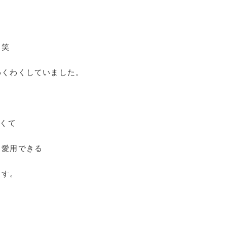
 笑
わくわくしていました。
長くて
く愛用できる
ます。