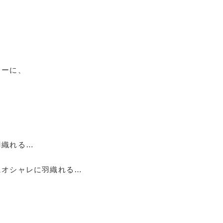
ターに、
。
羽織れる…
にオシャレに羽織れる…
。