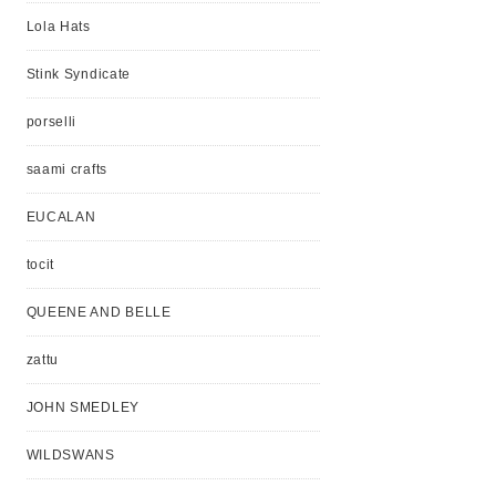
Lola Hats
Stink Syndicate
porselli
saami crafts
EUCALAN
tocit
QUEENE AND BELLE
zattu
JOHN SMEDLEY
WILDSWANS