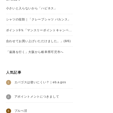
小さいと入らないから「ハピネス」
シャツの役割｜「クレープシャツ バカンス」
ポイント9％「マンスリーポイントキャンペーン」
合わせてお買い上げいただけました。」(8/6)
「遠路を行く」大阪から岐阜県可児市へ
人気記事
エバゴスは使いにくい？｜eb.a.gos
アポイントメントにつきまして
ブルべ沼