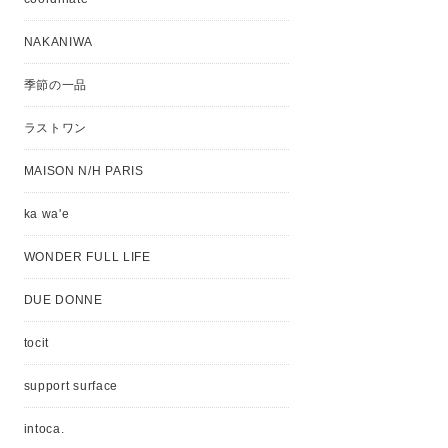
NAKANIWA
季節の一品
ラストワン
MAISON N/H PARIS
ka wa'e
WONDER FULL LIFE
DUE DONNE
tocit
support surface
intoca.