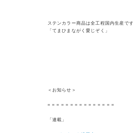
ステンカラー商品は全工程国内生産で
「てまひまながく愛じぞく」
＜お知らせ＞
= = = = = = = = = = = = = = =
「連載」