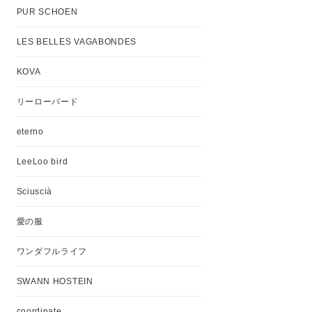
PUR SCHOEN
LES BELLES VAGABONDES
KOVA
リーローバード
eterno
LeeLoo bird
Sciuscià
愛の服
ワンダフルライフ
SWANN HOSTEIN
coordinate