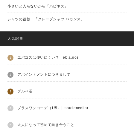
小さいと入らないから「ハピネス」
シャツの役割｜「クレープシャツ バカンス」
人気記事
エバゴスは使いにくい？｜eb.a.gos
アポイントメントにつきまして
ブルべ沼
プラスワンコーデ（1/5）│ soutiencollar
大人になって初めて向き合うこと