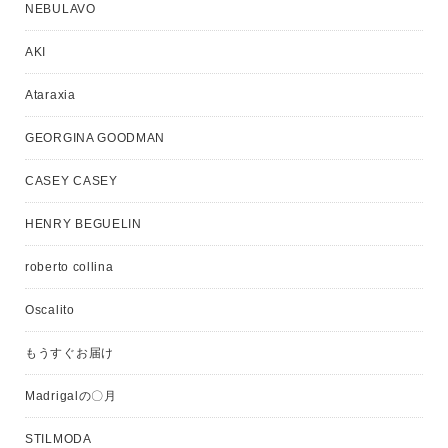
NEBULAVO
AKI
Ataraxia
GEORGINA GOODMAN
CASEY CASEY
HENRY BEGUELIN
roberto collina
Oscalito
もうすぐお届け
Madrigalの〇月
STILMODA