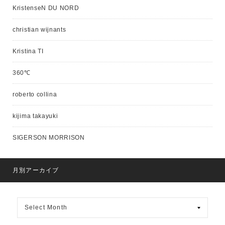
KristenseN DU NORD
christian wijnants
Kristina TI
360℃
roberto collina
kijima takayuki
SIGERSON MORRISON
月別アーカイブ
月
別
ア