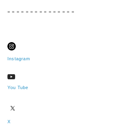
= = = = = = = = = = = = = = =
Instagram
You Tube
X