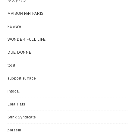
ラストワン
MAISON N/H PARIS
ka wa'e
WONDER FULL LIFE
DUE DONNE
tocit
support surface
intoca.
Lola Hats
Stink Syndicate
porselli