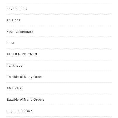
private 02 04
eb.a.gos
kaori shimomura
dosa
ATELIER INSCRIRE
frank leder
Eatable of Many Orders
ANTIPAST
Eatable of Many Orders
noguchi BIJOUX