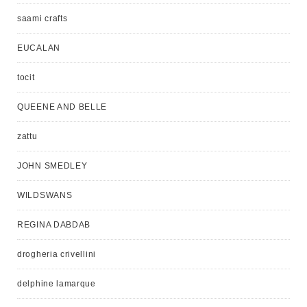
saami crafts
EUCALAN
tocit
QUEENE AND BELLE
zattu
JOHN SMEDLEY
WILDSWANS
REGINA DABDAB
drogheria crivellini
delphine lamarque