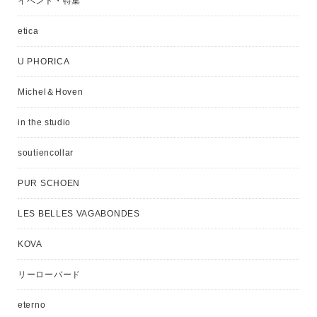
イベント・特集
etica
U PHORICA
Michel＆Hoven
in the studio
soutiencollar
PUR SCHOEN
LES BELLES VAGABONDES
KOVA
リーローバード
eterno