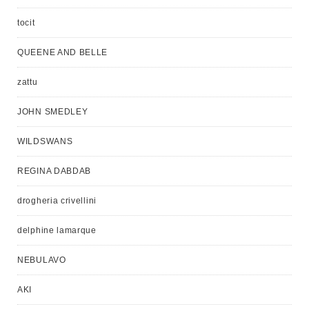
tocit
QUEENE AND BELLE
zattu
JOHN SMEDLEY
WILDSWANS
REGINA DABDAB
drogheria crivellini
delphine lamarque
NEBULAVO
AKI