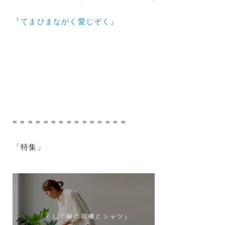
「
てまひまながく愛じぞく
」
= = = = = = = = = = = = = = =
「特集」