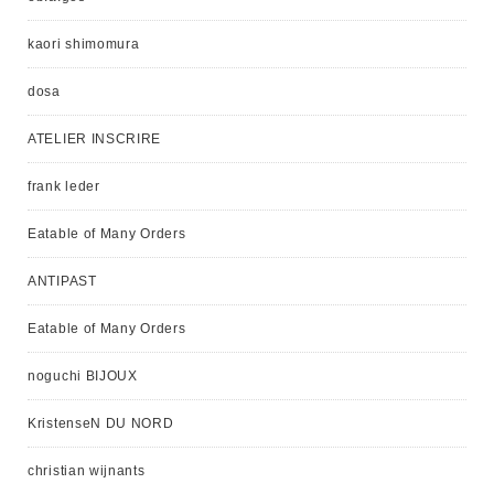
kaori shimomura
dosa
ATELIER INSCRIRE
frank leder
Eatable of Many Orders
ANTIPAST
Eatable of Many Orders
noguchi BIJOUX
KristenseN DU NORD
christian wijnants