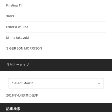
Kristina TI
360℃
roberto collina
kijima takayuki
SIGERSON MORRISON
月別アーカイブ
月
別
ア
ー
2018年4月以前の記事
カ
イ
ブ
記事検索