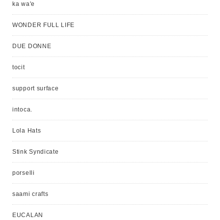
ka wa'e
WONDER FULL LIFE
DUE DONNE
tocit
support surface
intoca.
Lola Hats
Stink Syndicate
porselli
saami crafts
EUCALAN