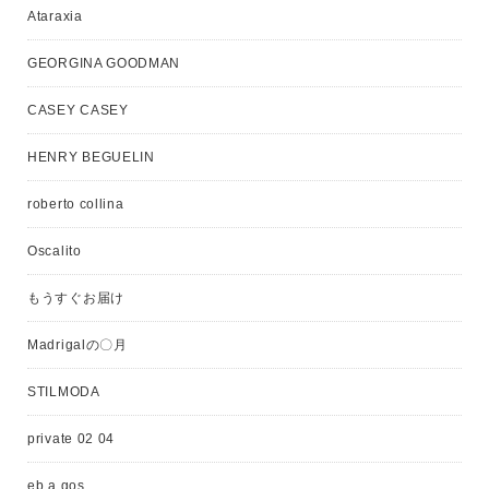
Ataraxia
GEORGINA GOODMAN
CASEY CASEY
HENRY BEGUELIN
roberto collina
Oscalito
もうすぐお届け
Madrigalの〇月
STILMODA
private 02 04
eb.a.gos