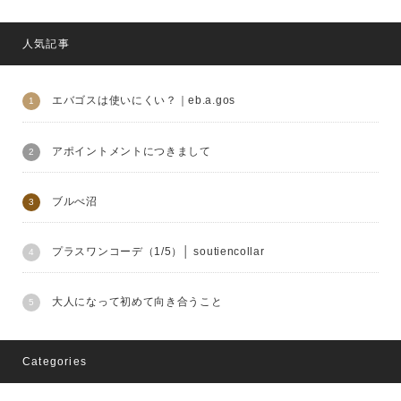
人気記事
エバゴスは使いにくい？｜eb.a.gos
アポイントメントにつきまして
ブルべ沼
プラスワンコーデ（1/5）│ soutiencollar
大人になって初めて向き合うこと
Categories