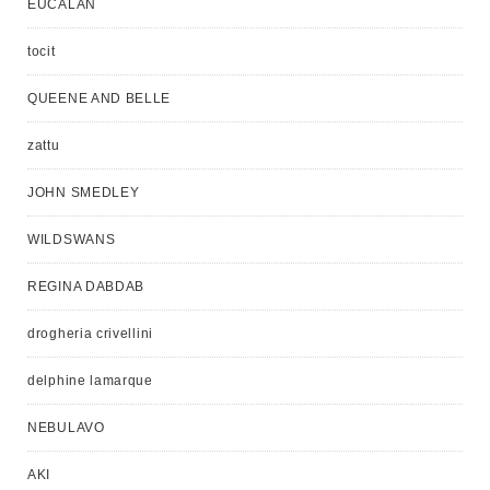
EUCALAN
tocit
QUEENE AND BELLE
zattu
JOHN SMEDLEY
WILDSWANS
REGINA DABDAB
drogheria crivellini
delphine lamarque
NEBULAVO
AKI