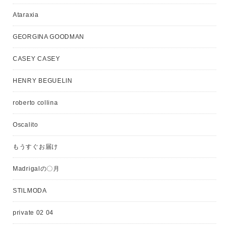
Ataraxia
GEORGINA GOODMAN
CASEY CASEY
HENRY BEGUELIN
roberto collina
Oscalito
もうすぐお届け
Madrigalの〇月
STILMODA
private 02 04