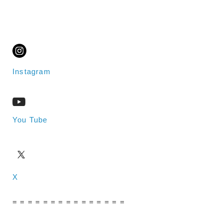
Instagram
You Tube
X
= = = = = = = = = = = = = = =