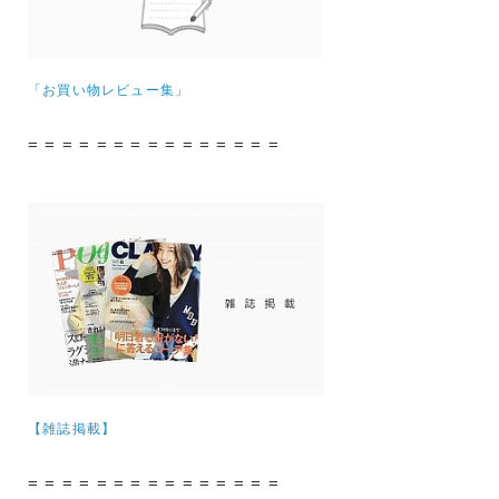
「お買い物レビュー集」
= = = = = = = = = = = = = = =
【雑誌掲載】
= = = = = = = = = = = = = = =