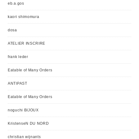
eb.a.gos
kaori shimomura
dosa
ATELIER INSCRIRE
frank leder
Eatable of Many Orders
ANTIPAST
Eatable of Many Orders
noguchi BIJOUX
KristenseN DU NORD
christian wijnants