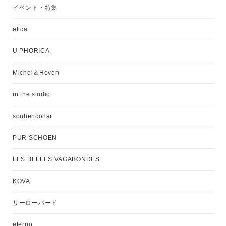
イベント・特集
etica
U PHORICA
Michel＆Hoven
in the studio
soutiencollar
PUR SCHOEN
LES BELLES VAGABONDES
KOVA
リーローバード
eterno