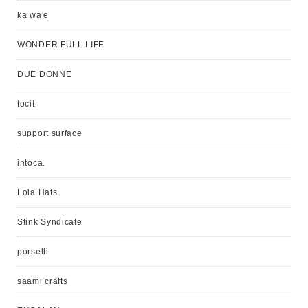
ka wa'e
WONDER FULL LIFE
DUE DONNE
tocit
support surface
intoca.
Lola Hats
Stink Syndicate
porselli
saami crafts