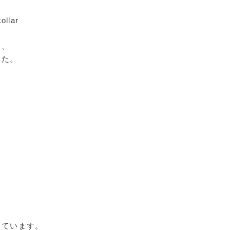
ollar
ト、
した。
、
。
っています。