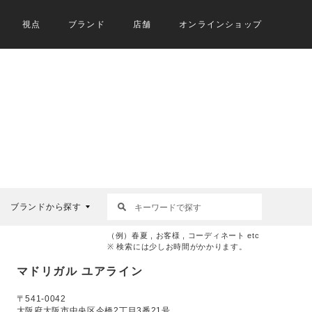
視点
ブランド
店舗
オンラインショップ
ブランドから探す
（例）春夏 , お客様 , コーディネート etc
※ 検索には少しお時間がかかります。
マドリガル ユアライン
〒541-0042
大阪府大阪市中央区今橋2丁目3番21号