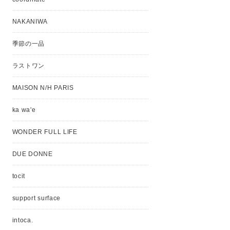
NAKANIWA
季節の一品
ラストワン
MAISON N/H PARIS
ka wa'e
WONDER FULL LIFE
DUE DONNE
tocit
support surface
intoca.