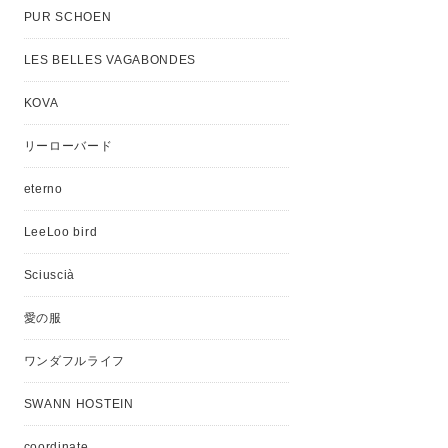
PUR SCHOEN
LES BELLES VAGABONDES
KOVA
リーローバード
eterno
LeeLoo bird
Sciuscià
愛の服
ワンダフルライフ
SWANN HOSTEIN
coordinate