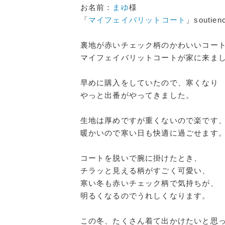
お名前：
まゆ
様
「
マイフェイバリットコート
」soutienc
裏地が赤いチェック柄のかわいいコー
マイフェイバリットコートが家に来ま
早めに購入をしていたので、寒くなり
やっと出番がやってきました。
生地は厚めですが重くないので楽です
暖かいので寒い日も快適に過ごせます
コートを脱いで腕に掛けたとき、
チラッと見える柄がすごく可愛い、
寒い冬も赤いチェック柄で気持ちが、
明るくなるのでうれしくなります。
この冬、たくさん着て出かけたいと思