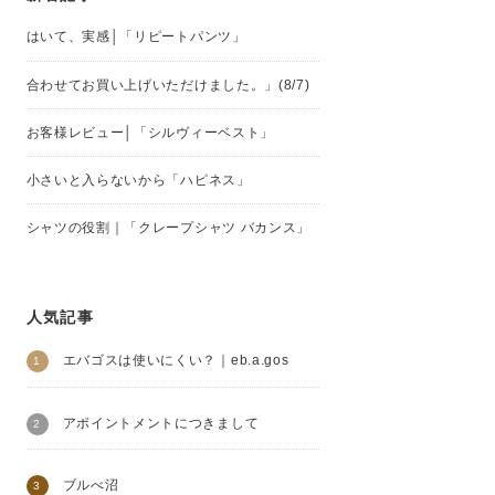
はいて、実感│「リピートパンツ」
合わせてお買い上げいただけました。」(8/7)
お客様レビュー│「シルヴィーベスト」
小さいと入らないから「ハピネス」
シャツの役割｜「クレープシャツ バカンス」
人気記事
エバゴスは使いにくい？｜eb.a.gos
アポイントメントにつきまして
ブルべ沼