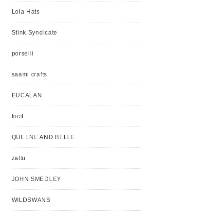
Lola Hats
Stink Syndicate
porselli
saami crafts
EUCALAN
tocit
QUEENE AND BELLE
zattu
JOHN SMEDLEY
WILDSWANS