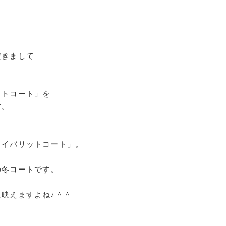
だきまして
ットコート」を
す。
ェイバリットコート」。
の冬コートです。
映えますよね♪＾＾