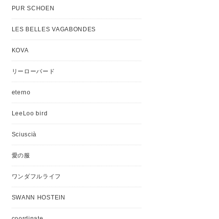
PUR SCHOEN
LES BELLES VAGABONDES
KOVA
リーローバード
eterno
LeeLoo bird
Sciuscià
愛の服
ワンダフルライフ
SWANN HOSTEIN
coordinate