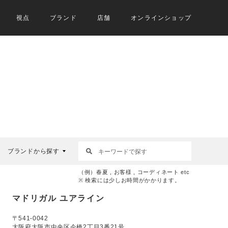
視点
ブランド
店舗
オンラインショップ
ブランドから探す
（例）春夏 , お客様 , コーディネート etc
※ 検索には少しお時間がかかります。
マドリガル ユアライン
〒541-0042
大阪府大阪市中央区今橋2丁目3番21号