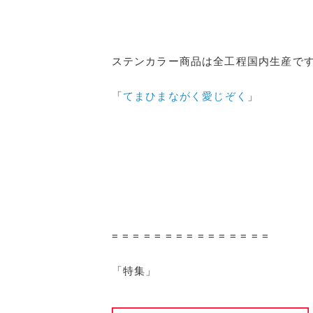
ステンカラー商品は全工程国内生産で
「
てまひまながく愛じぞく
」
= = = = = = = = = = = = = = =
「特集」