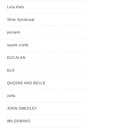
Lola Hats
Stink Syndicate
porselli
saami crafts
EUCALAN
tocit
QUEENE AND BELLE
zattu
JOHN SMEDLEY
WILDSWANS