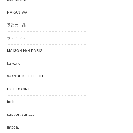
NAKANIWA
季節の一品
ラストワン
MAISON N/H PARIS
ka wa'e
WONDER FULL LIFE
DUE DONNE
tocit
support surface
intoca.