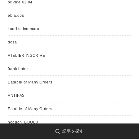
private 02 04
eb.a.gos
kaori shimomura
dosa
ATELIER INSCRIRE
frank leder
Eatable of Many Orders
ANTIPAST
Eatable of Many Orders
noguchi BIJOUX
記事を探す
KristenseN DU NORD