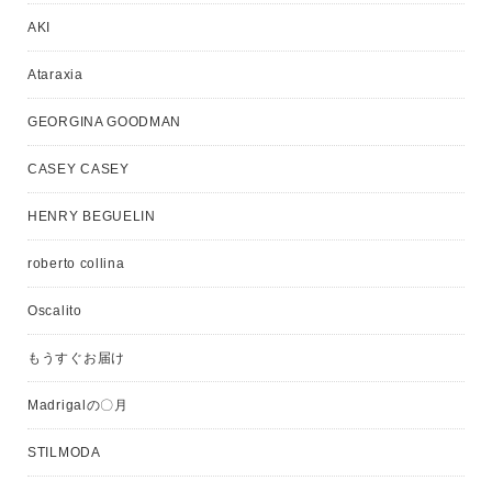
AKI
Ataraxia
GEORGINA GOODMAN
CASEY CASEY
HENRY BEGUELIN
roberto collina
Oscalito
もうすぐお届け
Madrigalの〇月
STILMODA