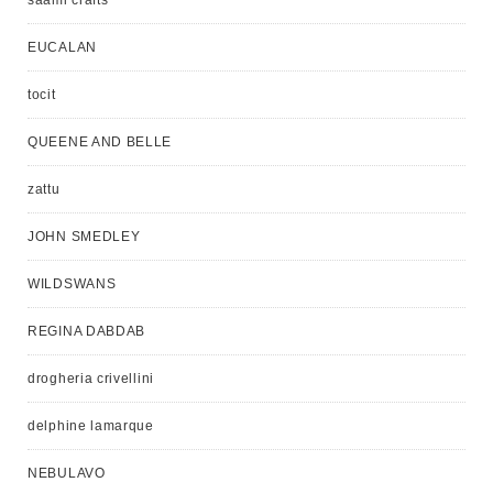
saami crafts
EUCALAN
tocit
QUEENE AND BELLE
zattu
JOHN SMEDLEY
WILDSWANS
REGINA DABDAB
drogheria crivellini
delphine lamarque
NEBULAVO