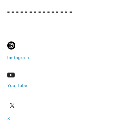
= = = = = = = = = = = = = = =
Instagram
You Tube
X