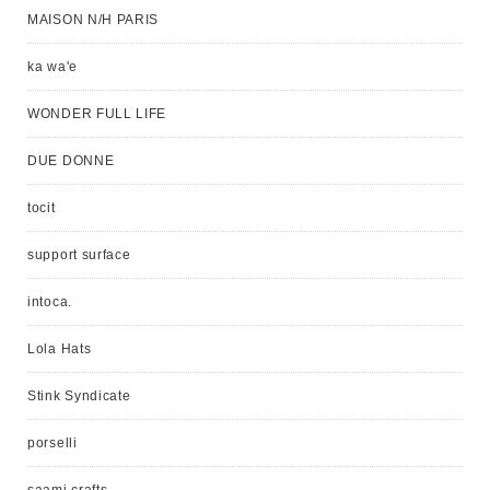
MAISON N/H PARIS
ka wa'e
WONDER FULL LIFE
DUE DONNE
tocit
support surface
intoca.
Lola Hats
Stink Syndicate
porselli