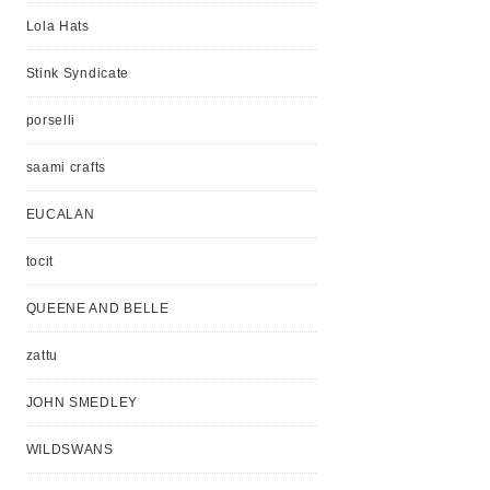
Lola Hats
Stink Syndicate
porselli
saami crafts
EUCALAN
tocit
QUEENE AND BELLE
zattu
JOHN SMEDLEY
WILDSWANS