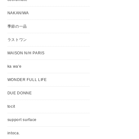
NAKANIWA
季節の一品
ラストワン
MAISON N/H PARIS
ka wa'e
WONDER FULL LIFE
DUE DONNE
tocit
support surface
intoca.