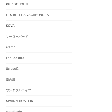
PUR SCHOEN
LES BELLES VAGABONDES
KOVA
リーローバード
eterno
LeeLoo bird
Sciuscià
愛の服
ワンダフルライフ
SWANN HOSTEIN
coordinate