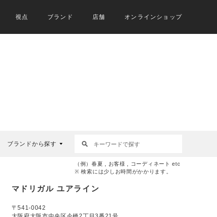
視点
ブランド
店舗
オンラインショップ
ブランドから探す
（例）春夏 , お客様 , コーディネート etc
※ 検索には少しお時間がかかります。
マドリガル ユアライン
〒541-0042
大阪府大阪市中央区今橋2丁目3番21号