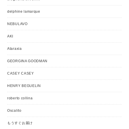
delphine lamarque
NEBULAVO
AKI
Ataraxia
GEORGINA GOODMAN
CASEY CASEY
HENRY BEGUELIN
roberto collina
Oscalito
もうすぐお届け