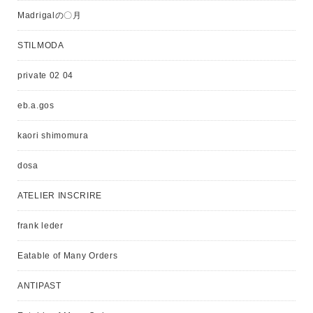
Madrigalの〇月
STILMODA
private 02 04
eb.a.gos
kaori shimomura
dosa
ATELIER INSCRIRE
frank leder
Eatable of Many Orders
ANTIPAST