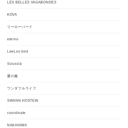
LES BELLES VAGABONDES
KOVA
リーローバード
eterno
LeeLoo bird
Sciuscià
愛の服
ワンダフルライフ
SWANN HOSTEIN
coordinate
NAKANIWA