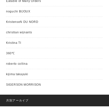
Eatable of Many Orders
noguchi BIJOUX
KristenseN DU NORD
christian wijnants
Kristina TI
360℃
roberto collina
kijima takayuki
SIGERSON MORRISON
月別アーカイブ