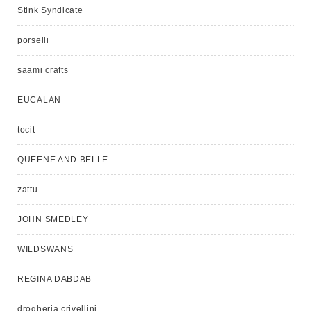
Stink Syndicate
porselli
saami crafts
EUCALAN
tocit
QUEENE AND BELLE
zattu
JOHN SMEDLEY
WILDSWANS
REGINA DABDAB
drogheria crivellini