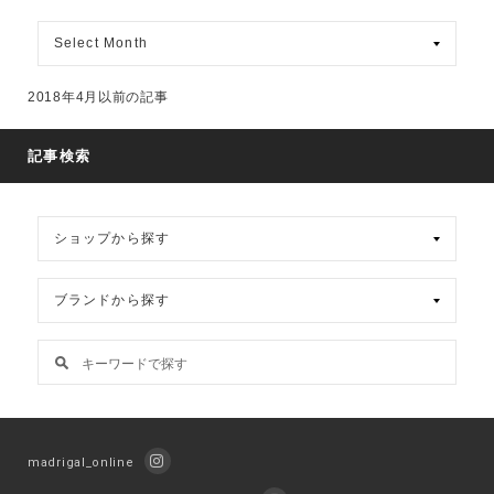
月
別
ア
ー
2018年4月以前の記事
カ
イ
ブ
記事検索
madrigal_online