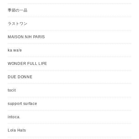
季節の一品
ラストワン
MAISON N/H PARIS
ka wa'e
WONDER FULL LIFE
DUE DONNE
tocit
support surface
intoca.
Lola Hats