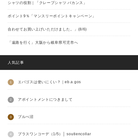
シャツの役割｜「クレープシャツ バカンス」
ポイント9％「マンスリーポイントキャンペーン」
合わせてお買い上げいただけました。」(8/6)
「遠路を行く」大阪から岐阜県可児市へ
人気記事
エバゴスは使いにくい？｜eb.a.gos
アポイントメントにつきまして
ブルべ沼
プラスワンコーデ（1/5）│ soutiencollar