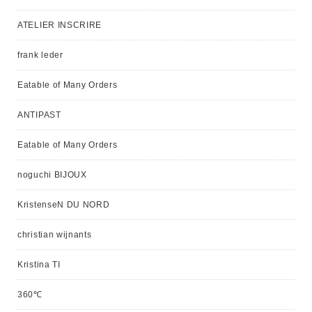
ATELIER INSCRIRE
frank leder
Eatable of Many Orders
ANTIPAST
Eatable of Many Orders
noguchi BIJOUX
KristenseN DU NORD
christian wijnants
Kristina TI
360℃