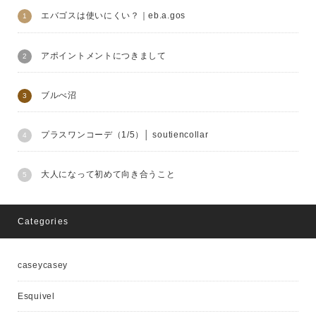
エバゴスは使いにくい？｜eb.a.gos
アポイントメントにつきまして
ブルべ沼
プラスワンコーデ（1/5）│ soutiencollar
大人になって初めて向き合うこと
Categories
caseycasey
Esquivel