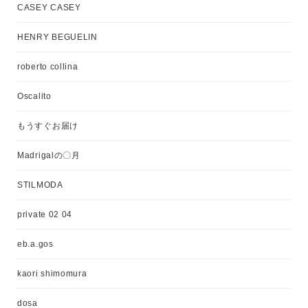
CASEY CASEY
HENRY BEGUELIN
roberto collina
Oscalito
もうすぐお届け
Madrigalの〇月
STILMODA
private 02 04
eb.a.gos
kaori shimomura
dosa