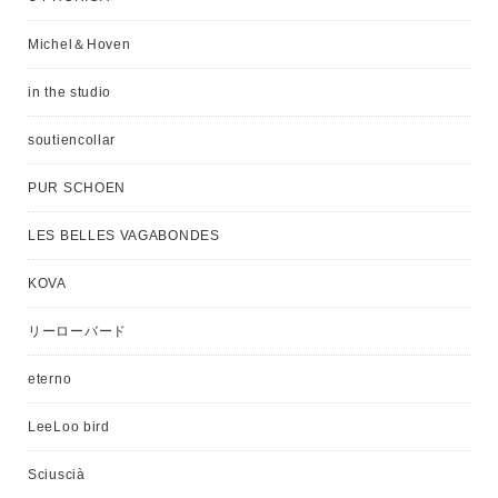
Michel＆Hoven
in the studio
soutiencollar
PUR SCHOEN
LES BELLES VAGABONDES
KOVA
リーローバード
eterno
LeeLoo bird
Sciuscià