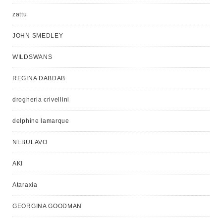
zattu
JOHN SMEDLEY
WILDSWANS
REGINA DABDAB
drogheria crivellini
delphine lamarque
NEBULAVO
AKI
Ataraxia
GEORGINA GOODMAN