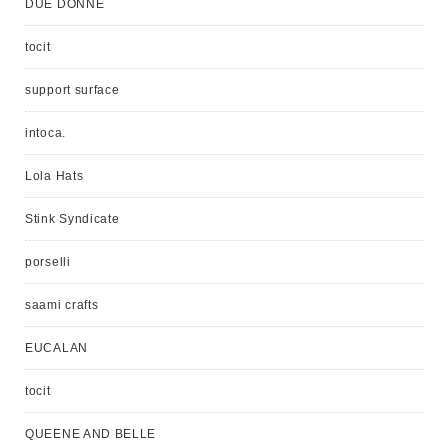
DUE DONNE
tocit
support surface
intoca.
Lola Hats
Stink Syndicate
porselli
saami crafts
EUCALAN
tocit
QUEENE AND BELLE