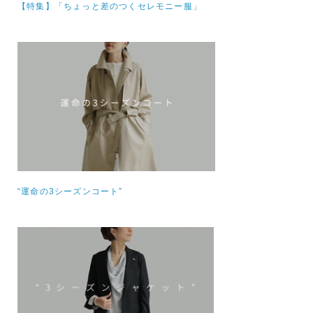
【特集】
「ちょっと差のつくセレモニー服」
“運命の3シーズンコート”