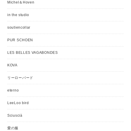
Michel＆Hoven
in the studio
soutiencollar
PUR SCHOEN
LES BELLES VAGABONDES
KOVA
リーローバード
eterno
LeeLoo bird
Sciuscià
愛の服