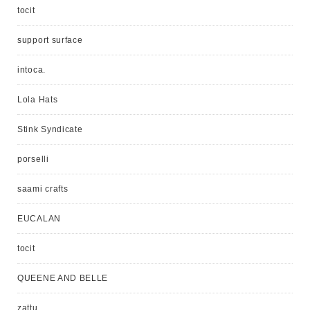
tocit
support surface
intoca.
Lola Hats
Stink Syndicate
porselli
saami crafts
EUCALAN
tocit
QUEENE AND BELLE
zattu