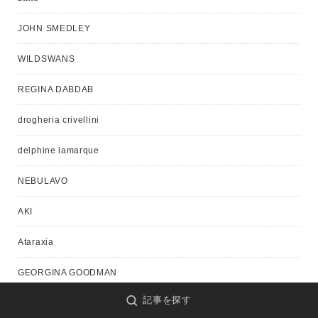
JOHN SMEDLEY
WILDSWANS
REGINA DABDAB
drogheria crivellini
delphine lamarque
NEBULAVO
AKI
Ataraxia
GEORGINA GOODMAN
記事を探す
CASEY CASEY